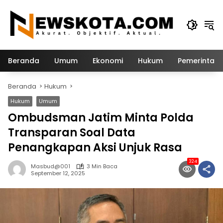
Langsung
ke
konten
Beranda
Umum
Ekonomi
Hukum
Pemerintah
Beranda
Hukum
Hukum
Umum
Ombudsman Jatim Minta Polda
Transparan Soal Data
Penangkapan Aksi Unjuk Rasa
324
Masbud@001
3 Min Baca
September 12, 2025