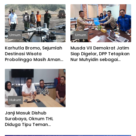
Umum
Umum
Karhutla Bromo, Sejumlah
Musda VII Demokrat Jatim
Destinasi Wisata
Siap Digelar, DPP Tetapkan
Probolinggo Masih Aman
Nur Muhyidin sebagai
Dikunjungi
Ketua OC
Hukum
Janji Masuk Dishub
Surabaya, Oknum THL
Diduga Tipu Teman
Sekolah Rp20 Juta