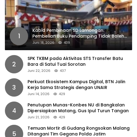
Kabid Pembinaan SD Lamongan:
1
Pembelian Buku Pendamping Tidak Boleh
Dipaksakan
Juni 18, 2026
439
SPK TKBM pada Aktivitas STS Transfer Batu
2
Bara di Satui Tuai Sorotan
Juni 22, 2026
437
Perkuat Ekosistem Kampus Digital, BTN Jalin
3
Kerja Sama Strategis dengan UNAIR
Juni 14, 2026
429
Penutupan Munas-Konbes NU di Bangkalan
4
Dipersiapkan Matang, Gus Ipul Turun Tangan
Juni 21, 2026
429
Temuan Mortir di Gudang Rongsokan Malang
5
Ditangani Tim Gegana Polda Jatim