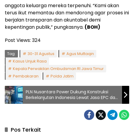
anggota keluarga mereka terpenuhi. “Kami akan
terus ikut memantau dan mendorong agar proses ini
berjalan transparan dan akuntabel demi
kepentingan publik,” pungkasnya.
(BOH)
Post Views:
324
Tag:
30-31 Agustus
Agus Muttaqin
Kasus Unjuk Rasa
Kepala Perwakilan Ombudsman RI Jawa Timur
Pembakaran
Polda Jatim
PLN Nusantara Power Dukung Konstruksi
Berkelanjutan Indonesia Lewat Jasa EPC dan
Pemanfaatan FABA
Pos Terkait