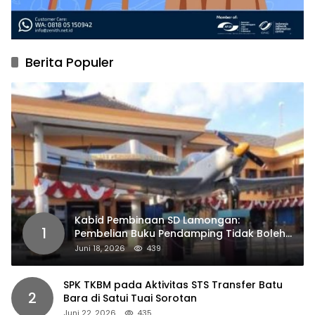
Berita Populer
Kabid Pembinaan SD Lamongan:
1
Pembelian Buku Pendamping Tidak Boleh
Dipaksakan
Juni 18, 2026
439
SPK TKBM pada Aktivitas STS Transfer Batu
2
Bara di Satui Tuai Sorotan
Juni 22, 2026
435