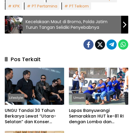
KPK
PT Pertamina
PT Telkom
Kecelakaan Maut di Bromo, Polda Jatim
Turun Tangan Selidiki Penyebabnya
Pos Terkait
Lifestyle
Umum
UNGU Tandai 30 Tahun
Lapas Banyuwangi
Berkarya Lewat “Utara-
Semarakkan HUT ke-81 RI
Selatan” dan Konser
dengan Lomba dan
Spesial
Permainan Tradisional