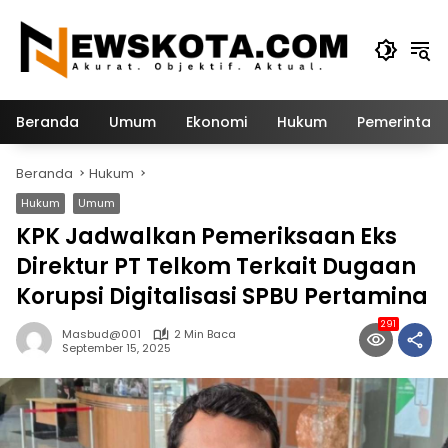
Langsung
ke
konten
Beranda
Umum
Ekonomi
Hukum
Pemerintah
Beranda
Hukum
Hukum
Umum
KPK Jadwalkan Pemeriksaan Eks
Direktur PT Telkom Terkait Dugaan
Korupsi Digitalisasi SPBU Pertamina
291
Masbud@001
2 Min Baca
September 15, 2025