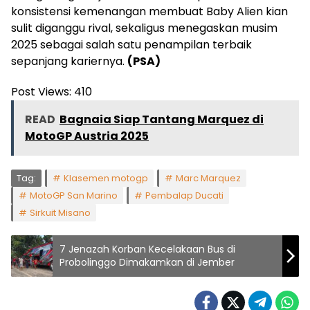
konsistensi kemenangan membuat Baby Alien kian
sulit diganggu rival, sekaligus menegaskan musim
2025 sebagai salah satu penampilan terbaik
sepanjang kariernya.
(PSA)
Post Views:
410
READ
Bagnaia Siap Tantang Marquez di
MotoGP Austria 2025
Tag:
Klasemen motogp
Marc Marquez
MotoGP San Marino
Pembalap Ducati
Sirkuit Misano
7 Jenazah Korban Kecelakaan Bus di
Probolinggo Dimakamkan di Jember