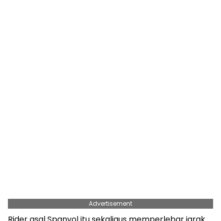
Advertisement
Rider asal Spanyol itu sekaligus memperlebar jarak