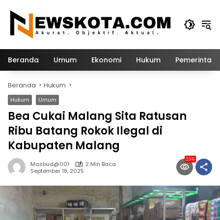
Langsung
ke
konten
Beranda
Umum
Ekonomi
Hukum
Pemerintah
Beranda
Hukum
Hukum
Umum
Bea Cukai Malang Sita Ratusan
Ribu Batang Rokok Ilegal di
Kabupaten Malang
236
Masbud@001
2 Min Baca
September 18, 2025