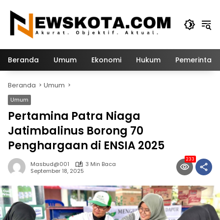
Langsung
ke
konten
Beranda
Umum
Ekonomi
Hukum
Pemerintah
Beranda
Umum
Umum
Pertamina Patra Niaga
Jatimbalinus Borong 70
Penghargaan di ENSIA 2025
233
Masbud@001
3 Min Baca
September 18, 2025