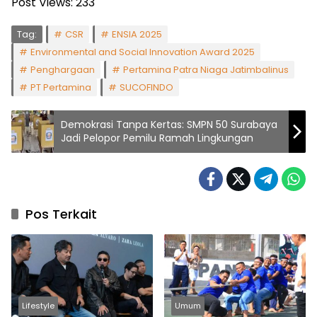
Post Views:
233
Tag:
CSR
ENSIA 2025
Environmental and Social Innovation Award 2025
Penghargaan
Pertamina Patra Niaga Jatimbalinus
PT Pertamina
SUCOFINDO
Demokrasi Tanpa Kertas: SMPN 50 Surabaya
Jadi Pelopor Pemilu Ramah Lingkungan
Pos Terkait
Lifestyle
Umum