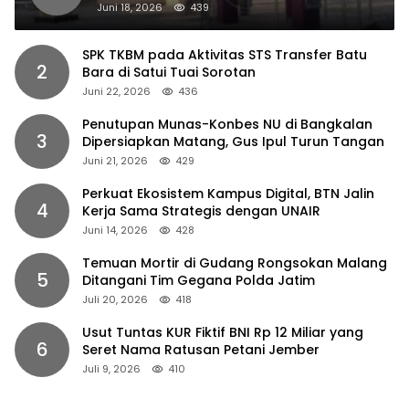
Dipaksakan
Juni 18, 2026
439
SPK TKBM pada Aktivitas STS Transfer Batu
2
Bara di Satui Tuai Sorotan
Juni 22, 2026
436
Penutupan Munas-Konbes NU di Bangkalan
3
Dipersiapkan Matang, Gus Ipul Turun Tangan
Juni 21, 2026
429
Perkuat Ekosistem Kampus Digital, BTN Jalin
4
Kerja Sama Strategis dengan UNAIR
Juni 14, 2026
428
Temuan Mortir di Gudang Rongsokan Malang
5
Ditangani Tim Gegana Polda Jatim
Juli 20, 2026
418
Usut Tuntas KUR Fiktif BNI Rp 12 Miliar yang
6
Seret Nama Ratusan Petani Jember
Juli 9, 2026
410