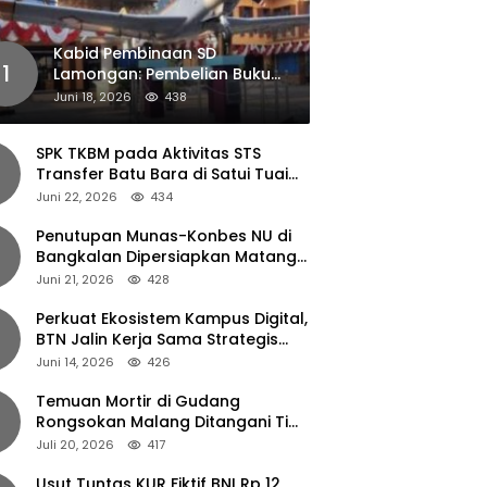
Kabid Pembinaan SD
1
Lamongan: Pembelian Buku
Pendamping Tidak Boleh
Juni 18, 2026
438
Dipaksakan
SPK TKBM pada Aktivitas STS
Transfer Batu Bara di Satui Tuai
Sorotan
Juni 22, 2026
434
Penutupan Munas-Konbes NU di
Bangkalan Dipersiapkan Matang,
Gus Ipul Turun Tangan
Juni 21, 2026
428
Perkuat Ekosistem Kampus Digital,
BTN Jalin Kerja Sama Strategis
dengan UNAIR
Juni 14, 2026
426
Temuan Mortir di Gudang
Rongsokan Malang Ditangani Tim
Gegana Polda Jatim
Juli 20, 2026
417
Usut Tuntas KUR Fiktif BNI Rp 12