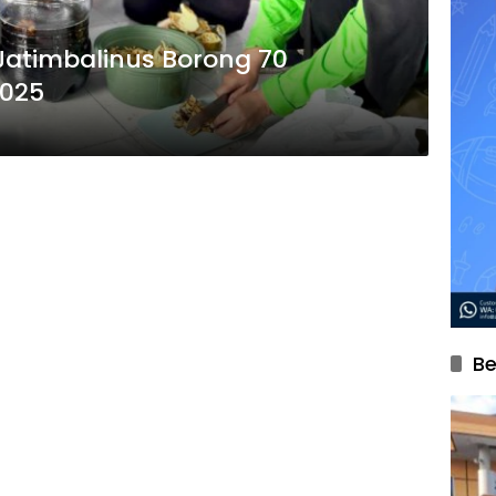
Jatimbalinus Borong 70
2025
Be