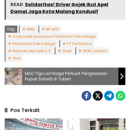
READ
Solidaritas! Driver Gojek Ikut Apel
Damai Jaga Kota Malang Kondusif
Tag:
BBM
BP AKR
Corporate Secretary Pertamina Patra Niaga
Pertamina Patra Niaga
PT Pertamina
Roberth Marcelino V
Shell
SPBU swasta
Vivo
MoU Tiga Lembaga Perkuat Pengawasan
Pupuk Subsidi di Tuban
Pos Terkait