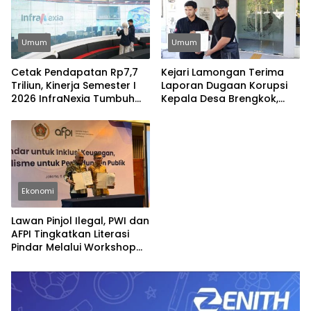
Umum
Umum
Cetak Pendapatan Rp7,7
Kejari Lamongan Terima
Triliun, Kinerja Semester I
Laporan Dugaan Korupsi
2026 InfraNexia Tumbuh
Kepala Desa Brengkok,
Positif dan Perkuat Daya
Pelapor Harap
Saing Industri Digital
Ditindaklanjuti Secara
Profesional
Ekonomi
Lawan Pinjol Ilegal, PWI dan
AFPI Tingkatkan Literasi
Pindar Melalui Workshop
Jurnalistik