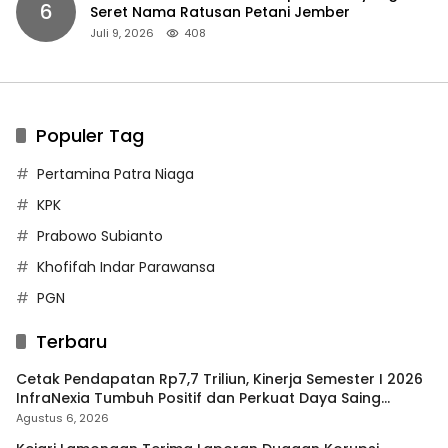
6
Seret Nama Ratusan Petani Jember
Juli 9, 2026
408
Populer Tag
Pertamina Patra Niaga
KPK
Prabowo Subianto
Khofifah Indar Parawansa
PGN
Terbaru
Cetak Pendapatan Rp7,7 Triliun, Kinerja Semester I 2026
InfraNexia Tumbuh Positif dan Perkuat Daya Saing
Industri Digital
Agustus 6, 2026