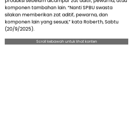
produksi sebelum dicampur zat aditif, pewarna, atau
komponen tambahan lain. “Nanti SPBU swasta
silakan memberikan zat aditif, pewarna, dan
komponen lain yang sesuai,” kata Roberth, Sabtu
(20/9/2025).
Scroll kebawah untuk lihat konten