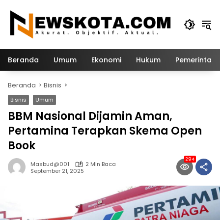
Langsung
ke
konten
Beranda
Umum
Ekonomi
Hukum
Pemerintah
Beranda
Bisnis
Bisnis
Umum
BBM Nasional Dijamin Aman,
Pertamina Terapkan Skema Open
Book
294
Masbud@001
2 Min Baca
September 21, 2025