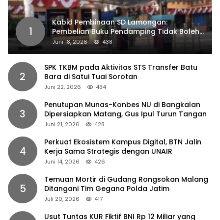
Kabid Pembinaan SD Lamongan:
1
Pembelian Buku Pendamping Tidak Boleh
Dipaksakan
Juni 18, 2026
438
SPK TKBM pada Aktivitas STS Transfer Batu
2
Bara di Satui Tuai Sorotan
Juni 22, 2026
434
Penutupan Munas-Konbes NU di Bangkalan
3
Dipersiapkan Matang, Gus Ipul Turun Tangan
Juni 21, 2026
428
Perkuat Ekosistem Kampus Digital, BTN Jalin
4
Kerja Sama Strategis dengan UNAIR
Juni 14, 2026
426
Temuan Mortir di Gudang Rongsokan Malang
5
Ditangani Tim Gegana Polda Jatim
Juli 20, 2026
417
Usut Tuntas KUR Fiktif BNI Rp 12 Miliar yang