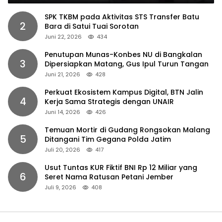
SPK TKBM pada Aktivitas STS Transfer Batu
2
Bara di Satui Tuai Sorotan
Juni 22, 2026
434
Penutupan Munas-Konbes NU di Bangkalan
3
Dipersiapkan Matang, Gus Ipul Turun Tangan
Juni 21, 2026
428
Perkuat Ekosistem Kampus Digital, BTN Jalin
4
Kerja Sama Strategis dengan UNAIR
Juni 14, 2026
426
Temuan Mortir di Gudang Rongsokan Malang
5
Ditangani Tim Gegana Polda Jatim
Juli 20, 2026
417
Usut Tuntas KUR Fiktif BNI Rp 12 Miliar yang
6
Seret Nama Ratusan Petani Jember
Juli 9, 2026
408