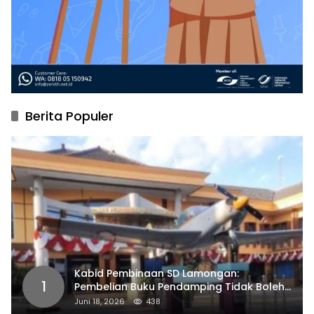
Berita Populer
Kabid Pembinaan SD Lamongan:
1
Pembelian Buku Pendamping Tidak Boleh
Dipaksakan
Juni 18, 2026
438