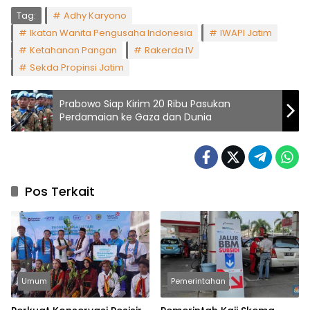
Tag:
Adhy Karyono
Ikatan Wanita Pengusaha Indonesia
IWAPI Jatim
Ketahanan Pangan
Rakerda IV
Sekda Propinsi Jatim
Prabowo Siap Kirim 20 Ribu Pasukan
Perdamaian ke Gaza dan Dunia
Pos Terkait
Umum
Pemerintahan