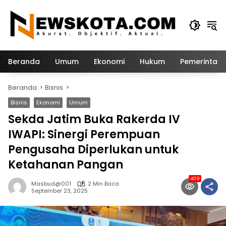
Langsung
ke
konten
Beranda
Umum
Ekonomi
Hukum
Pemerintah
Beranda
Bisnis
Bisnis
Ekonomi
Umum
Sekda Jatim Buka Rakerda IV
IWAPI: Sinergi Perempuan
Pengusaha Diperlukan untuk
Ketahanan Pangan
409
Masbud@001
2 Min Baca
September 23, 2025