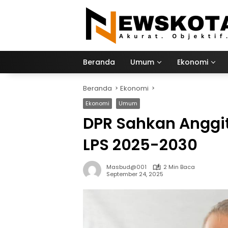
Langsung
ke
konten
Beranda
Umum
Ekonomi
Beranda
Ekonomi
Ekonomi
Umum
DPR Sahkan Anggi
LPS 2025-2030
Masbud@001
2 Min Baca
September 24, 2025