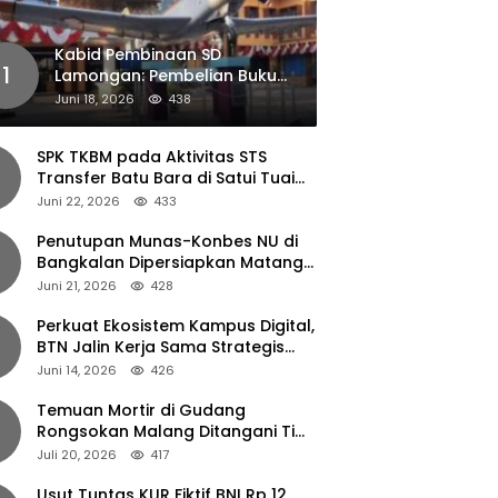
Kabid Pembinaan SD
1
Lamongan: Pembelian Buku
Pendamping Tidak Boleh
Juni 18, 2026
438
Dipaksakan
SPK TKBM pada Aktivitas STS
Transfer Batu Bara di Satui Tuai
Sorotan
Juni 22, 2026
433
Penutupan Munas-Konbes NU di
Bangkalan Dipersiapkan Matang,
Gus Ipul Turun Tangan
Juni 21, 2026
428
Perkuat Ekosistem Kampus Digital,
BTN Jalin Kerja Sama Strategis
dengan UNAIR
Juni 14, 2026
426
Temuan Mortir di Gudang
Rongsokan Malang Ditangani Tim
Gegana Polda Jatim
Juli 20, 2026
417
Usut Tuntas KUR Fiktif BNI Rp 12