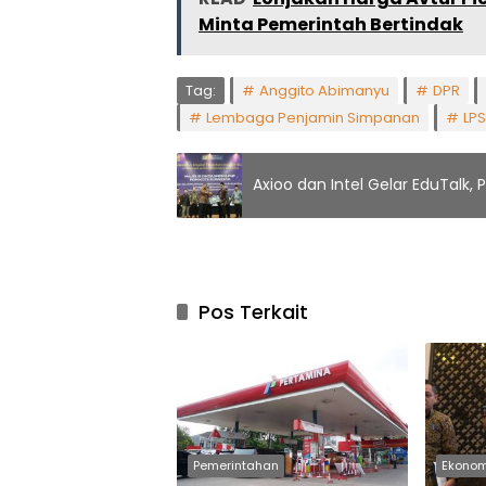
Minta Pemerintah Bertindak
Tag:
Anggito Abimanyu
DPR
Lembaga Penjamin Simpanan
LPS
Axioo dan Intel Gelar EduTalk, P
Pos Terkait
Pemerintahan
Ekonom