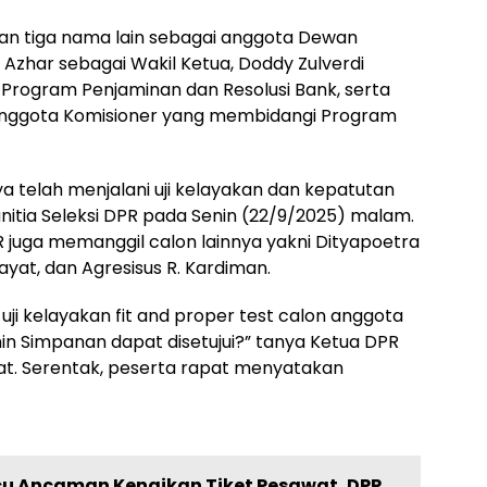
kan tiga nama lain sebagai anggota Dewan
 Azhar sebagai Wakil Ketua, Doddy Zulverdi
Program Penjaminan dan Resolusi Bank, serta
 Anggota Komisioner yang membidangi Program
telah menjalani uji kelayakan dan kepatutan
Panitia Seleksi DPR pada Senin (22/9/2025) malam.
PR juga memanggil calon lainnya yakni Dityapoetra
yat, dan Agresisus R. Kardiman.
 uji kelayakan fit and proper test calon anggota
 Simpanan dapat disetujui?” tanya Ketua DPR
t. Serentak, peserta rapat menyatakan
cu Ancaman Kenaikan Tiket Pesawat, DPR