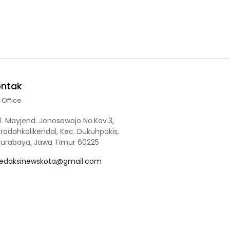
ontak
l Office
l. Mayjend. Jonosewojo No.Kav.3,
radahkalikendal, Kec. Dukuhpakis,
Surabaya, Jawa Timur 60225
redaksinewskota@gmail.com