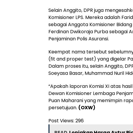
Selain Anggito, DPR juga mengesah
Komisioner LPS. Mereka adalah Farid
sebagai Anggota Komisioner Bidang 
Ferdinan Dwikoraja Purba sebagai
Penjaminan Polis Asuransi.
Keempat nama tersebut sebelumnya 
(fit and proper test) yang digelar 
Dalam proses itu, selain Anggito, D
Soeyasa Basar, Muhammad Nuril Hida
“Apakah laporan Komisi XI atas hasil
Dewan Komisioner Lembaga Penjamin
Puan Maharani yang memimpin rapa
persetujuan.
(OXW)
Post Views:
296
READ
Lonjakan Harga Avtur Pi