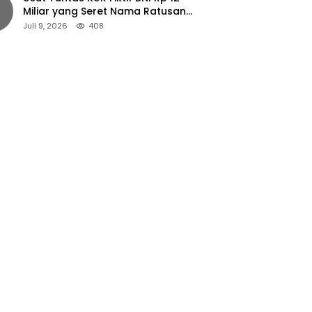
Miliar yang Seret Nama Ratusan
Petani Jember
Juli 9, 2026
408