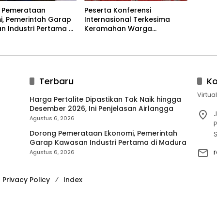
 Pemerataan
Peserta Konferensi
i, Pemerintah Garap
Internasional Terkesima
 Industri Pertama di
Keramahan Warga
a
Banyuwangi, Dinilai
Cerminkan Nilai-Nilai Islam
Terbaru
K
Virtua
Harga Pertalite Dipastikan Tak Naik hingga
Desember 2026, Ini Penjelasan Airlangga
J
Agustus 6, 2026
P
Dorong Pemerataan Ekonomi, Pemerintah
Garap Kawasan Industri Pertama di Madura
Agustus 6, 2026
Privacy Policy
Index