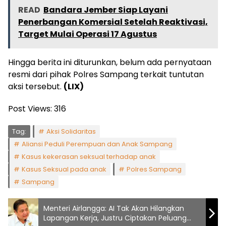
READ
Bandara Jember Siap Layani
Penerbangan Komersial Setelah Reaktivasi,
Target Mulai Operasi 17 Agustus
Hingga berita ini diturunkan, belum ada pernyataan
resmi dari pihak Polres Sampang terkait tuntutan
aksi tersebut.
(LIX)
Post Views:
316
Tag:
Aksi Solidaritas
Aliansi Peduli Perempuan dan Anak Sampang
Kasus kekerasan seksual terhadap anak
Kasus Seksual pada anak
Polres Sampang
Sampang
Menteri Airlangga: AI Tak Akan Hilangkan
Lapangan Kerja, Justru Ciptakan Peluang