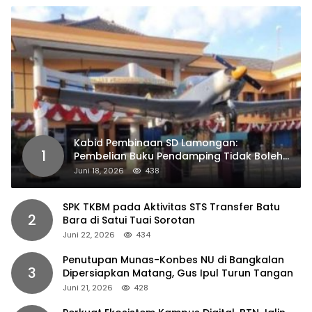
Kabid Pembinaan SD Lamongan:
1
Pembelian Buku Pendamping Tidak Boleh
Dipaksakan
Juni 18, 2026
438
SPK TKBM pada Aktivitas STS Transfer Batu
2
Bara di Satui Tuai Sorotan
Juni 22, 2026
434
Penutupan Munas-Konbes NU di Bangkalan
3
Dipersiapkan Matang, Gus Ipul Turun Tangan
Juni 21, 2026
428