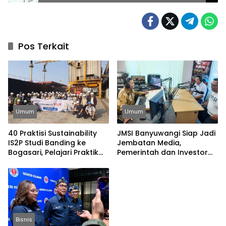
Baru
Pos Terkait
Umum
Umum
40 Praktisi Sustainability
JMSI Banyuwangi Siap Jadi
IS2P Studi Banding ke
Jembatan Media,
Bogasari, Pelajari Praktik
Pemerintah dan Investor
Industri Hijau
Bangun Ekonomi Daerah
Bisnis