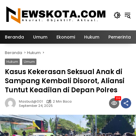
Langsung
ke
konten
Beranda
Umum
Ekonomi
Hukum
Pemerintah
Beranda
Hukum
Hukum
Umum
Kasus Kekerasan Seksual Anak di
Sampang Kembali Disorot, Aliansi
Tuntut Keadilan di Depan Polres
316
Masbud@001
2 Min Baca
September 24, 2025