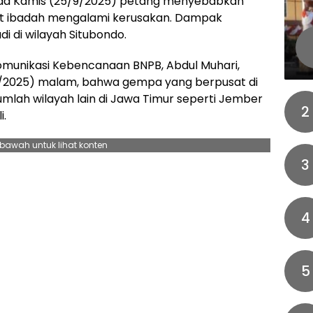
ada Kamis (25/9/2025) petang menyebabkan
at ibadah mengalami kerusakan. Dampak
i di wilayah Situbondo.
Komunikasi Kebencanaan BNPB, Abdul Muhari,
9/2025) malam, bahwa gempa yang berpusat di
ejumlah wilayah lain di Jawa Timur seperti Jember
2
i.
ebawah untuk lihat konten
3
4
5