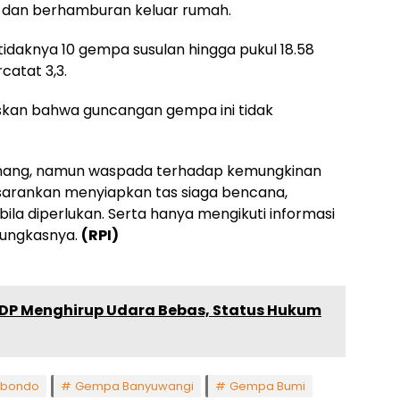
dan berhamburan keluar rumah.
tidaknya 10 gempa susulan hingga pukul 18.58
catat 3,3.
skan bahwa guncangan gempa ini tidak
enang, namun waspada terhadap kemungkinan
isarankan menyiapkan tas siaga bencana,
r bila diperlukan. Serta hanya mengikuti informasi
pungkasnya.
(RPI)
SDP Menghirup Udara Bebas, Status Hukum
ubondo
Gempa Banyuwangi
Gempa Bumi