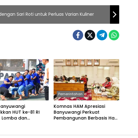
dengan Sari Roti untuk Perluas Varian Kuliner
Pemerintahan
Banyuwangi
Komnas HAM Apresiasi
kkan HUT ke-81 RI
Banyuwangi Perkuat
 Lomba dan
Pembangunan Berbasis Hak
an Tradisional
Asasi Manusia