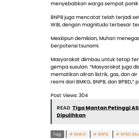
menyebabkan warga sempat panik 
BNPB juga mencatat telah terjadi se
WIB, dengan magnitudo terbesar ter
Meskipun demikian, Muhari menega
berpotensi tsunami.
Masyarakat diimbau untuk tetap t
gempa susulan. “Masyarakat juga d
mematikan aliran listrik, gas, dan ai
resmi dari BMKG, BNPB, dan BPBD,” 
Post Views:
304
READ
Tiga Mantan Petinggi A
Dipulihkan
Tag:
BMKG
BNPB
BPBD Sit