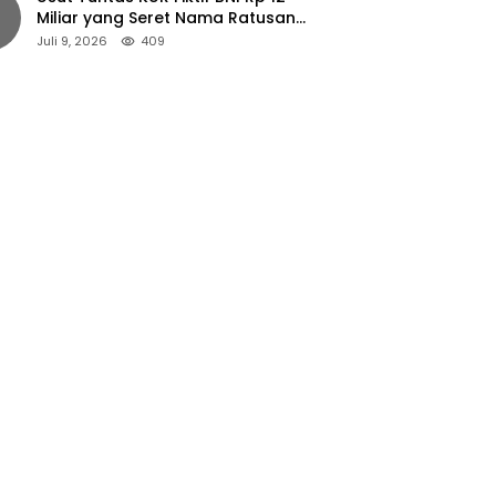
Miliar yang Seret Nama Ratusan
Petani Jember
Juli 9, 2026
409