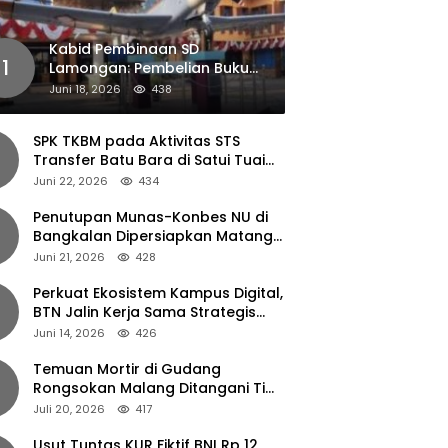
Kabid Pembinaan SD
1
Lamongan: Pembelian Buku
Pendamping Tidak Boleh
Juni 18, 2026
438
Dipaksakan
SPK TKBM pada Aktivitas STS
Transfer Batu Bara di Satui Tuai
Sorotan
Juni 22, 2026
434
Penutupan Munas-Konbes NU di
Bangkalan Dipersiapkan Matang,
Gus Ipul Turun Tangan
Juni 21, 2026
428
Perkuat Ekosistem Kampus Digital,
BTN Jalin Kerja Sama Strategis
dengan UNAIR
Juni 14, 2026
426
Temuan Mortir di Gudang
Rongsokan Malang Ditangani Tim
Gegana Polda Jatim
Juli 20, 2026
417
Usut Tuntas KUR Fiktif BNI Rp 12