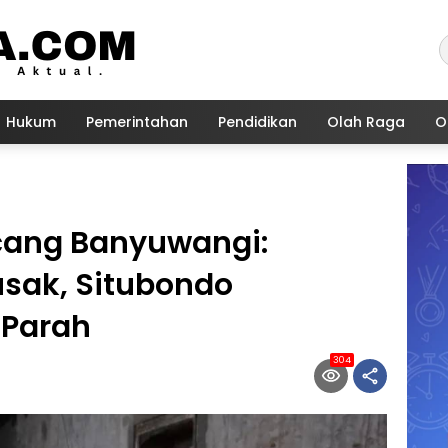
Hukum
Pemerintahan
Pendidikan
Olah Raga
O
cang Banyuwangi:
sak, Situbondo
 Parah
304