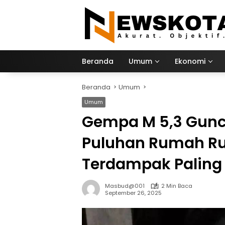
Langsung
ke
konten
Beranda
Umum
Ekonomi
Beranda
Umum
Umum
Gempa M 5,3 Gun
Puluhan Rumah Ru
Terdampak Paling
Masbud@001
2 Min Baca
September 26, 2025