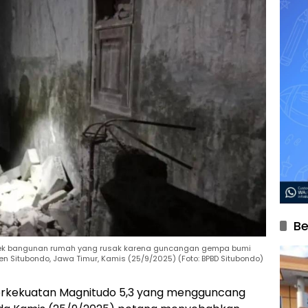
Be
cek bangunan rumah yang rusak karena guncangan gempa bumi
n Situbondo, Jawa Timur, Kamis (25/9/2025) (Foto: BPBD Situbondo)
rkekuatan Magnitudo 5,3 yang mengguncang