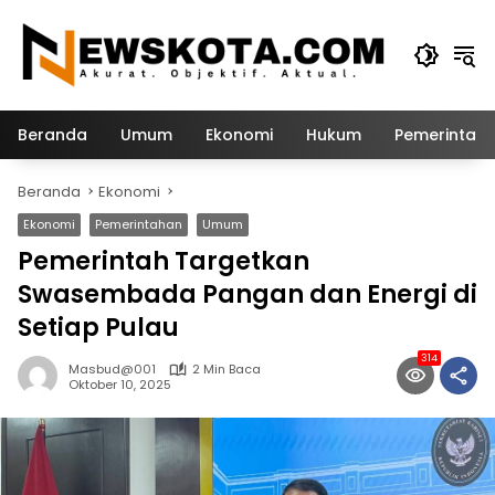
Langsung
ke
konten
Beranda
Umum
Ekonomi
Hukum
Pemerintah
Beranda
Ekonomi
Ekonomi
Pemerintahan
Umum
Pemerintah Targetkan
Swasembada Pangan dan Energi di
Setiap Pulau
314
Masbud@001
2 Min Baca
Oktober 10, 2025