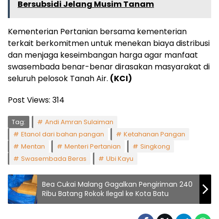
Bersubsidi Jelang Musim Tanam
Kementerian Pertanian bersama kementerian
terkait berkomitmen untuk menekan biaya distribusi
dan menjaga keseimbangan harga agar manfaat
swasembada benar-benar dirasakan masyarakat di
seluruh pelosok Tanah Air.
(KCI)
Post Views:
314
Tag:
Andi Amran Sulaiman
Etanol dari bahan pangan
Ketahanan Pangan
Mentan
Menteri Pertanian
Singkong
Swasembada Beras
Ubi Kayu
Bea Cukai Malang Gagalkan Pengiriman 240
Ribu Batang Rokok Ilegal ke Kota Batu