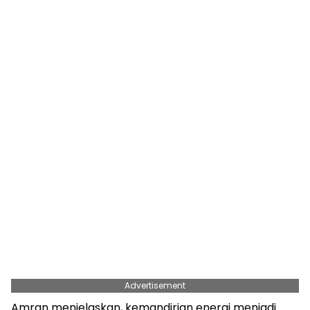
Advertisement
Amran menjelaskan, kemandirian energi menjadi