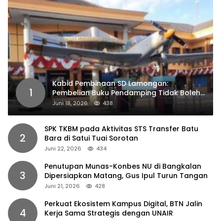
Kabid Pembinaan SD Lamongan:
1
Pembelian Buku Pendamping Tidak Boleh
Dipaksakan
Juni 18, 2026
438
SPK TKBM pada Aktivitas STS Transfer Batu
2
Bara di Satui Tuai Sorotan
Juni 22, 2026
434
Penutupan Munas-Konbes NU di Bangkalan
3
Dipersiapkan Matang, Gus Ipul Turun Tangan
Juni 21, 2026
428
Perkuat Ekosistem Kampus Digital, BTN Jalin
4
Kerja Sama Strategis dengan UNAIR