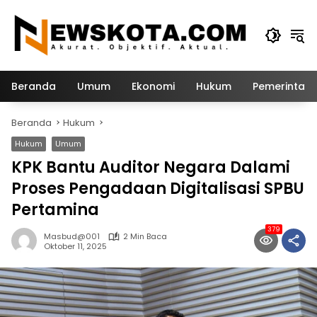
Langsung
ke
konten
Beranda
Umum
Ekonomi
Hukum
Pemerintah
Beranda
Hukum
Hukum
Umum
KPK Bantu Auditor Negara Dalami
Proses Pengadaan Digitalisasi SPBU
Pertamina
379
Masbud@001
2 Min Baca
Oktober 11, 2025