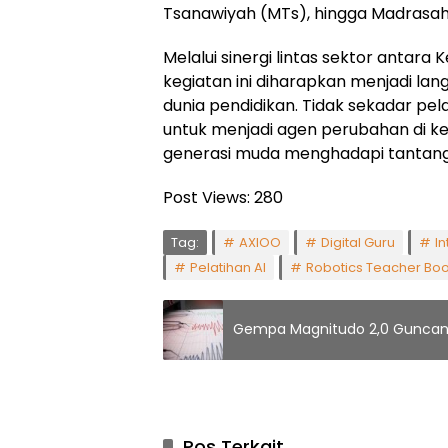
Tsanawiyah (MTs), hingga Madrasah 
Melalui sinergi lintas sektor antara
kegiatan ini diharapkan menjadi lan
dunia pendidikan. Tidak sekadar pe
untuk menjadi agen perubahan di ke
generasi muda menghadapi tantangan
Post Views:
280
Tag:
AXIOO
Digital Guru
In
Pelatihan AI
Robotics Teacher B
Gempa Magnitudo 2,0 Guncang 
Pos Terkait