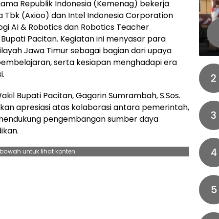
ama Republik Indonesia (Kemenag) bekerja
Tbk (Axioo) dan Intel Indonesia Corporation
i AI & Robotics dan Robotics Teacher
upati Pacitan. Kegiatan ini menyasar para
ilayah Jawa Timur sebagai bagian dari upaya
i pembelajaran, serta kesiapan menghadapi era
i.
2
Wakil Bupati Pacitan, Gagarin Sumrambah, S.Sos.
n apresiasi atas kolaborasi antara pemerintah,
3
lam mendukung pengembangan sumber daya
ikan.
4
ebawah untuk lihat konten
5