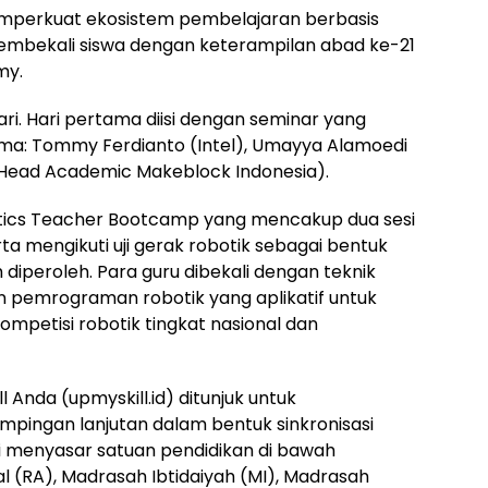
 memperkuat ekosistem pembelajaran berbasis
membekali siswa dengan keterampilan abad ke-21
my.
ri. Hari pertama diisi dengan seminar yang
ma: Tommy Ferdianto (Intel), Umayya Alamoedi
. (Head Academic Makeblock Indonesia).
otics Teacher Bootcamp yang mencakup dua sesi
erta mengikuti uji gerak robotik sebagai bentuk
diperoleh. Para guru dibekali dengan teknik
n pemrograman robotik yang aplikatif untuk
mpetisi robotik tingkat nasional dan
ll Anda (upmyskill.id) ditunjuk untuk
pingan lanjutan dalam bentuk sinkronisasi
ni menyasar satuan pendidikan di bawah
l (RA), Madrasah Ibtidaiyah (MI), Madrasah