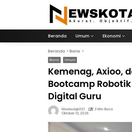
Langsung
ke
konten
Beranda
Umum
Ekonomi
Beranda
Bisnis
Bisnis
Umum
Kemenag, Axioo, d
Bootcamp Robotik 
Digital Guru
Masbud@001
3 Min Baca
Oktober 13, 2025