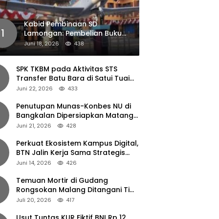
Kabid Pembinaan SD
1
Lamongan: Pembelian Buku
Pendamping Tidak Boleh
Juni 18, 2026
438
Dipaksakan
SPK TKBM pada Aktivitas STS
Transfer Batu Bara di Satui Tuai
Sorotan
Juni 22, 2026
433
Penutupan Munas-Konbes NU di
Bangkalan Dipersiapkan Matang,
Gus Ipul Turun Tangan
Juni 21, 2026
428
Perkuat Ekosistem Kampus Digital,
BTN Jalin Kerja Sama Strategis
dengan UNAIR
Juni 14, 2026
426
Temuan Mortir di Gudang
Rongsokan Malang Ditangani Tim
Gegana Polda Jatim
Juli 20, 2026
417
Usut Tuntas KUR Fiktif BNI Rp 12