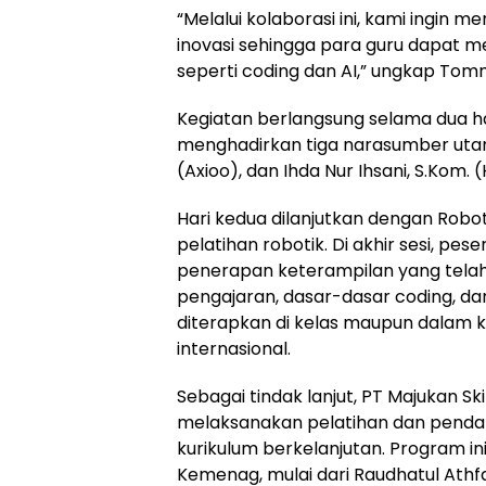
“Melalui kolaborasi ini, kami ingin
inovasi sehingga para guru dapat 
seperti coding dan AI,” ungkap Tom
Kegiatan berlangsung selama dua ha
menghadirkan tiga narasumber uta
(Axioo), dan Ihda Nur Ihsani, S.Kom
Hari kedua dilanjutkan dengan Rob
pelatihan robotik. Di akhir sesi, pes
penerapan keterampilan yang telah 
pengajaran, dasar-dasar coding, da
diterapkan di kelas maupun dalam ko
internasional.
Sebagai tindak lanjut, PT Majukan Ski
melaksanakan pelatihan dan pendam
kurikulum berkelanjutan. Program i
Kemenag, mulai dari Raudhatul Athfa