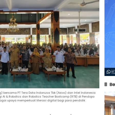
Be
 bersama PT Tera Data Indonusa Tbk (Axioo) dan Intel Indonesia
 AI & Robotics dan Robotics Teacher Bootcamp (RTB) di Pendopo
bagai upaya memperkuat literasi digital bagi para pendidik