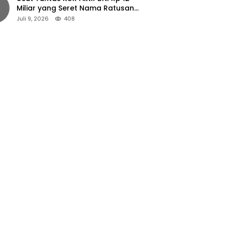
Miliar yang Seret Nama Ratusan
Petani Jember
Juli 9, 2026
408