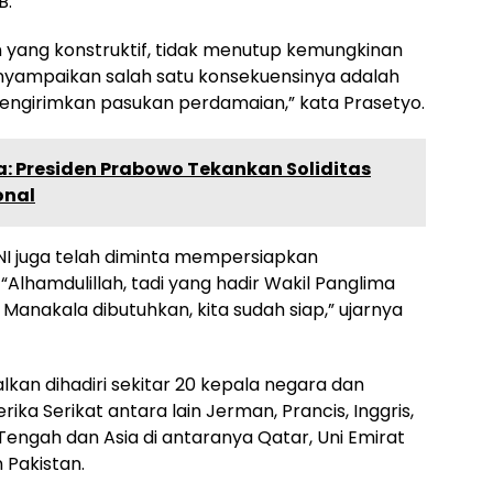
B.
 yang konstruktif, tidak menutup kemungkinan
nyampaikan salah satu konsekuensinya adalah
 mengirimkan pasukan perdamaian,” kata Prasetyo.
a: Presiden Prabowo Tekankan Soliditas
onal
I juga telah diminta mempersiapkan
lhamdulillah, tadi yang hadir Wakil Panglima
 Manakala dibutuhkan, kita sudah siap,” ujarnya
lkan dihadiri sekitar 20 kepala negara dan
ka Serikat antara lain Jerman, Prancis, Inggris,
 Tengah dan Asia di antaranya Qatar, Uni Emirat
n Pakistan.