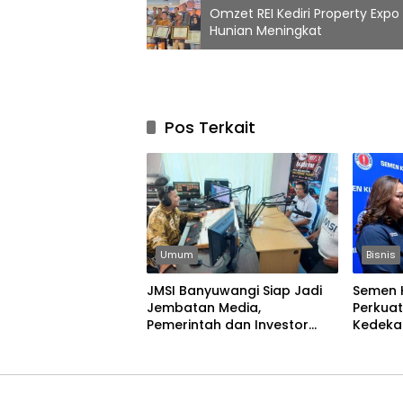
Omzet REI Kediri Property Exp
Hunian Meningkat
Pos Terkait
Umum
Bisnis
JMSI Banyuwangi Siap Jadi
Semen 
Jembatan Media,
Perkuat
Pemerintah dan Investor
Kedeka
Bangun Ekonomi Daerah
Masyar