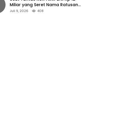
Miliar yang Seret Nama Ratusan
Petani Jember
Juli 9, 2026
408