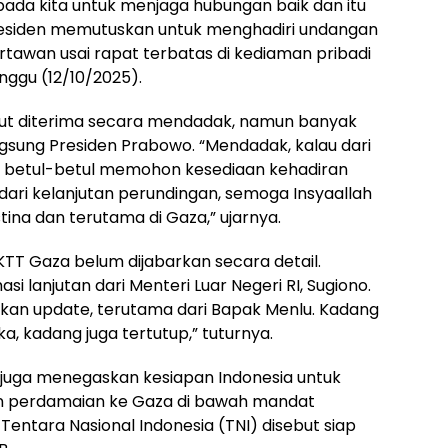
da kita untuk menjaga hubungan baik dan itu
. Presiden memutuskan untuk menghadiri undangan
rtawan usai rapat terbatas di kediaman pribadi
nggu (12/10/2025).
ut diterima secara mendadak, namun banyak
gsung Presiden Prabowo. “Mendadak, kalau dari
ut betul-betul memohon kesediaan kehadiran
dari kelanjutan perundingan, semoga Insyaallah
na dan terutama di Gaza,” ujarnya.
T Gaza belum dijabarkan secara detail.
 lanjutan dari Menteri Luar Negeri RI, Sugiono.
tkan update, terutama dari Bapak Menlu. Kadang
, kadang juga tertutup,” tuturnya.
juga menegaskan kesiapan Indonesia untuk
an perdamaian ke Gaza di bawah mandat
entara Nasional Indonesia (TNI) disebut siap