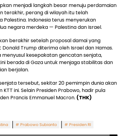
rapkan menjadi langkah besar menuju perdamaian
terakhir, perang di wilayah itu telah
a Palestina. Indonesia terus menyerukan
ua negara merdeka — Palestina dan Israel.
akan berakhir setelah proposal damai yang
t Donald Trump diterima oleh Israel dan Hamas.
aza menyusul kesepakatan gencatan senjata,
ni berada di Gaza untuk menjaga stabilitas dan
n berjalan.
 senjata tersebut, sekitar 20 pemimpin dunia akan
T ini. Selain Presiden Prabowo, hadir pula
siden Prancis Emmanuel Macron.
(THK)
stina
Prabowo Subianto
Presiden RI