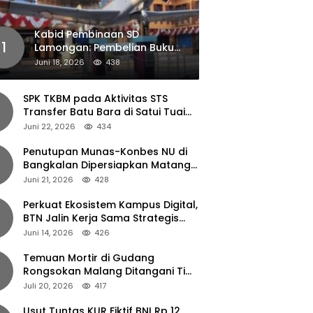
Kabid Pembinaan SD
1
Lamongan: Pembelian Buku
Pendamping Tidak Boleh
Juni 18, 2026
438
Dipaksakan
SPK TKBM pada Aktivitas STS
Transfer Batu Bara di Satui Tuai
Sorotan
Juni 22, 2026
434
Penutupan Munas-Konbes NU di
Bangkalan Dipersiapkan Matang,
Gus Ipul Turun Tangan
Juni 21, 2026
428
Perkuat Ekosistem Kampus Digital,
BTN Jalin Kerja Sama Strategis
dengan UNAIR
Juni 14, 2026
426
Temuan Mortir di Gudang
Rongsokan Malang Ditangani Tim
Gegana Polda Jatim
Juli 20, 2026
417
Usut Tuntas KUR Fiktif BNI Rp 12