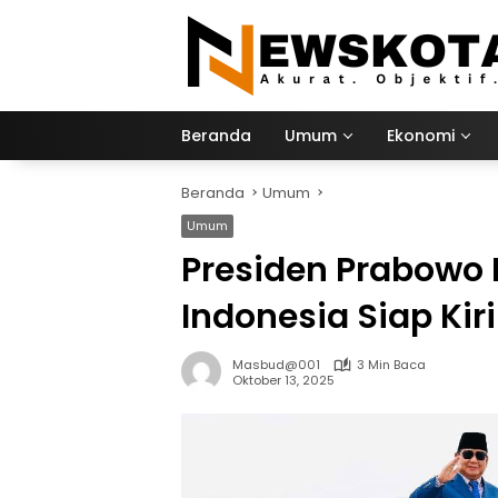
Langsung
ke
konten
Beranda
Umum
Ekonomi
Beranda
Umum
Umum
Presiden Prabowo H
Indonesia Siap Ki
Masbud@001
3 Min Baca
Oktober 13, 2025