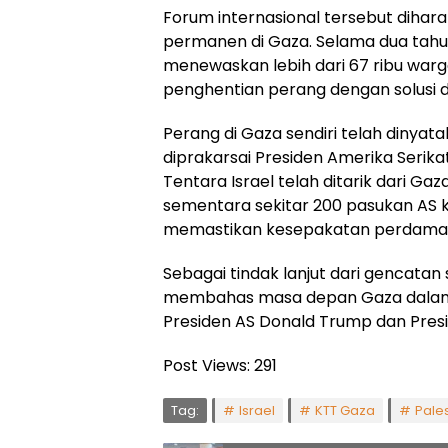
Forum internasional tersebut diha
permanen di Gaza. Selama dua tahun 
menewaskan lebih dari 67 ribu warg
penghentian perang dengan solusi d
Perang di Gaza sendiri telah dinyat
diprakarsai Presiden Amerika Serika
Tentara Israel telah ditarik dari G
sementara sekitar 200 pasukan AS ki
memastikan kesepakatan perdamaia
Sebagai tindak lanjut dari gencatan
membahas masa depan Gaza dalam KT
Presiden AS Donald Trump dan Pre
Post Views:
291
Tag:
Israel
KTT Gaza
Pale