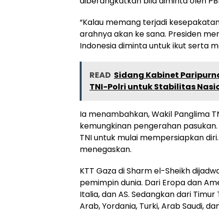
diberangkatkan bila diminta oleh PB
“Kalau memang terjadi kesepakatan
arahnya akan ke sana. Presiden me
Indonesia diminta untuk ikut serta
READ
Sidang Kabinet Paripurn
TNI-Polri untuk Stabilitas Nasi
Ia menambahkan, Wakil Panglima TN
kemungkinan pengerahan pasukan. “A
TNI untuk mulai mempersiapkan diri.
menegaskan.
KTT Gaza di Sharm el-Sheikh dijadwa
pemimpin dunia. Dari Eropa dan Ameri
Italia, dan AS. Sedangkan dari Timur
Arab, Yordania, Turki, Arab Saudi, da