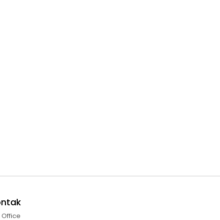
ontak
l Office