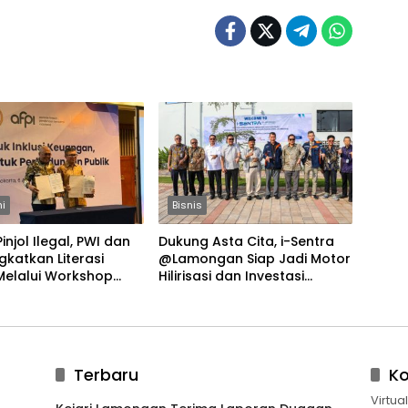
i
Bisnis
injol Ilegal, PWI dan
Dukung Asta Cita, i-Sentra
ngkatkan Literasi
@Lamongan Siap Jadi Motor
Melalui Workshop
Hilirisasi dan Investasi
tik
Nasional
Terbaru
K
Virtua