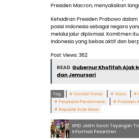
Presiden Macron, menyaksikan lang
Kehadiran Presiden Prabowo dalam
posisi Indonesia sebagai negara ya
melalui jalur diplomasi. Komitmen itu
Indonesia yang bebas aktif dan be
Post Views:
362
READ
Gubernur Khofifah Ajak 
dan Jemursari
Tag:
Donald Trump
Gaza
Perjanjian Perdamaian
Presiden 
Republik Arab Mesir
KPID Jatim Soroti Tayangan T
Informasi Pesantren