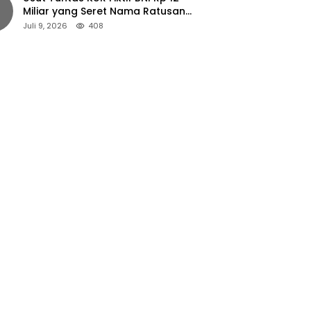
Miliar yang Seret Nama Ratusan
Petani Jember
Juli 9, 2026
408