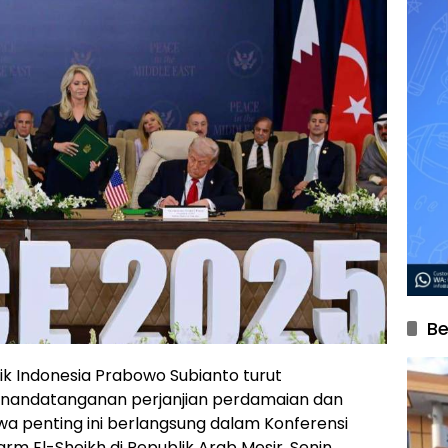
Be
ik Indonesia Prabowo Subianto turut
nandatanganan perjanjian perdamaian dan
wa penting ini berlangsung dalam Konferensi
rm El-Sheikh di Republik Arab Mesir, Senin