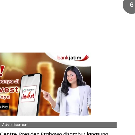
6
Advertisement
s Centre, Presiden Prabowo disambut langsung