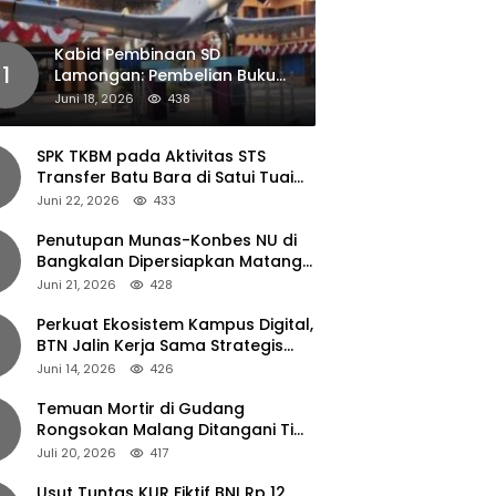
Kabid Pembinaan SD
1
Lamongan: Pembelian Buku
Pendamping Tidak Boleh
Juni 18, 2026
438
Dipaksakan
SPK TKBM pada Aktivitas STS
Transfer Batu Bara di Satui Tuai
Sorotan
Juni 22, 2026
433
Penutupan Munas-Konbes NU di
Bangkalan Dipersiapkan Matang,
Gus Ipul Turun Tangan
Juni 21, 2026
428
Perkuat Ekosistem Kampus Digital,
BTN Jalin Kerja Sama Strategis
dengan UNAIR
Juni 14, 2026
426
Temuan Mortir di Gudang
Rongsokan Malang Ditangani Tim
Gegana Polda Jatim
Juli 20, 2026
417
Usut Tuntas KUR Fiktif BNI Rp 12