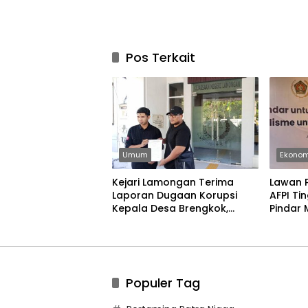
Pos Terkait
Umum
Ekonom
Kejari Lamongan Terima
Lawan P
Laporan Dugaan Korupsi
AFPI Ti
Kepala Desa Brengkok,
Pindar 
Pelapor Harap
Jurnalis
Ditindaklanjuti Secara
Profesional
Populer Tag