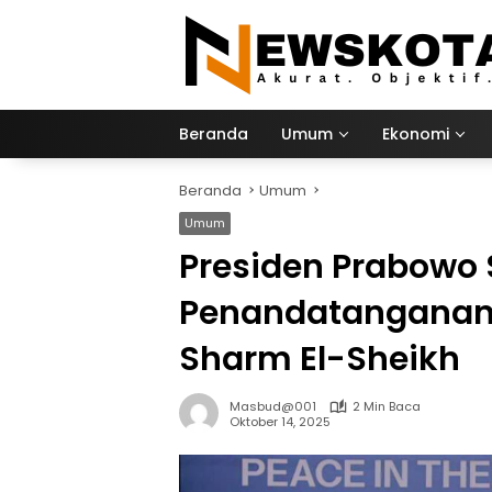
Langsung
ke
konten
Beranda
Umum
Ekonomi
Beranda
Umum
Umum
Presiden Prabowo
Penandatanganan 
Sharm El-Sheikh
Masbud@001
2 Min Baca
Oktober 14, 2025