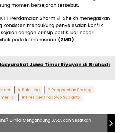
sung momen bersejarah tersebut.
 KTT Perdamaian Sharm El-Sheikh menegaskan
ng konsisten mendukung penyelesaian konflik
 sejalan dengan prinsip politik luar negeri
rpihak pada kemanusiaan.
(ZMD)
Masyarakat Jawa Timur Riyayan di Grahadi
Israel
Palestina
Penghentian Perang
Amerika
Presiden Prabowo Subianto
rans7 Dinilai Mengandung SARA dan Sesatkan