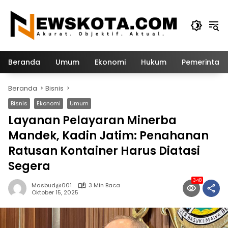
Langsung
ke
konten
Beranda
Umum
Ekonomi
Hukum
Pemerintah
Beranda
Bisnis
Bisnis
Ekonomi
Umum
Layanan Pelayaran Minerba
Mandek, Kadin Jatim: Penahanan
Ratusan Kontainer Harus Diatasi
Segera
348
Masbud@001
3 Min Baca
Oktober 15, 2025