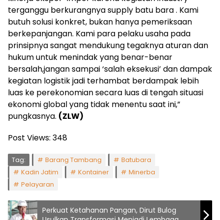
terganggu berkurangnya supply batu bara . Kami
butuh solusi konkret, bukan hanya pemeriksaan
berkepanjangan. Kami para pelaku usaha pada
prinsipnya sangat mendukung tegaknya aturan dan
hukum untuk menindak yang benar-benar
bersalah,jangan sampai ‘salah eksekusi’ dan dampak
kegiatan logistik jadi terhambat berdampak lebih
luas ke perekonomian secara luas di tengah situasi
ekonomi global yang tidak menentu saat ini,”
pungkasnya.
(ZLW)
Post Views:
348
Tag:
Barang Tambang
Batubara
Kadin Jatim
Kontainer
Minerba
Pelayaran
Perkuat Ketahanan Pangan, Dirut Bulog
Usulkan Transformasi Menjadi Lembaga