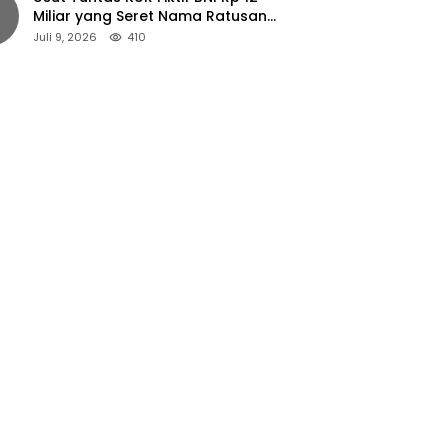
Miliar yang Seret Nama Ratusan
Petani Jember
Juli 9, 2026
410