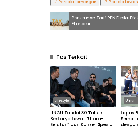
Persela Lamongan
Persela Lawan 
Penurunan Tarif PPN Dinilai Ef
Ekonomi
Pos Terkait
Lifestyle
Umum
UNGU Tandai 30 Tahun
Lapas 
Berkarya Lewat “Utara-
Semara
Selatan” dan Konser Spesial
dengan
Permain