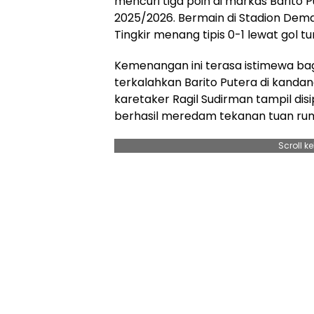
mencuri tiga poin di markas Barito
2025/2026. Bermain di Stadion Dema
Tingkir menang tipis 0-1 lewat gol t
Kemenangan ini terasa istimewa bag
terkalahkan Barito Putera di kandang
karetaker Ragil Sudirman tampil disi
berhasil meredam tekanan tuan ru
Scroll k