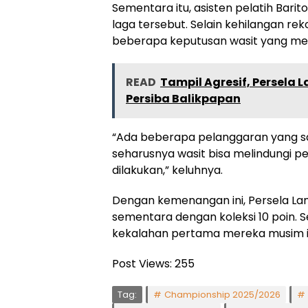
Sementara itu, asisten pelatih Barit
laga tersebut. Selain kehilangan rek
beberapa keputusan wasit yang mer
READ
Tampil Agresif, Persela 
Persiba Balikpapan
“Ada beberapa pelanggaran yang s
seharusnya wasit bisa melindungi p
dilakukan,” keluhnya.
Dengan kemenangan ini, Persela La
sementara dengan koleksi 10 poin. 
kekalahan pertama mereka musim in
Post Views:
255
Tag:
Championship 2025/2026