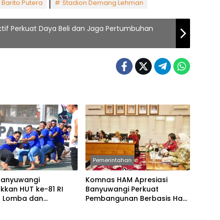
Barito Putera
Stadion Demang Lehman
ektif Perkuat Daya Beli dan Jaga Pertumbuhan
Pemerintahan
Banyuwangi
Komnas HAM Apresiasi
kkan HUT ke-81 RI
Banyuwangi Perkuat
 Lomba dan
Pembangunan Berbasis Hak
an Tradisional
Asasi Manusia