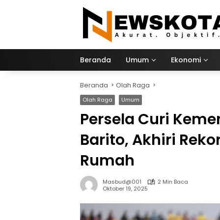
Langsung
ke
konten
Beranda
Umum
Ekonomi
Beranda
Olah Raga
Olah Raga
Umum
Persela Curi Kem
Barito, Akhiri Rek
Rumah
Masbud@001
2 Min Baca
Oktober 19, 2025