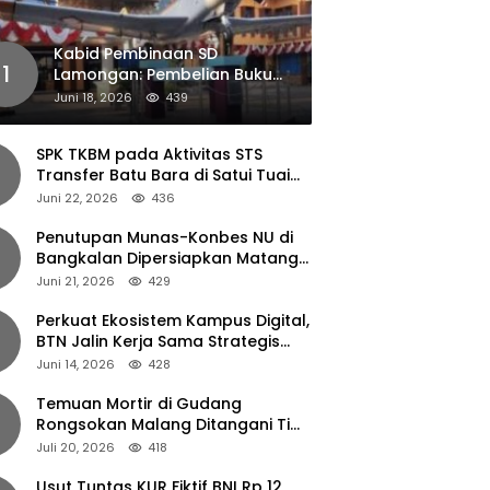
Kabid Pembinaan SD
1
Lamongan: Pembelian Buku
Pendamping Tidak Boleh
Juni 18, 2026
439
Dipaksakan
SPK TKBM pada Aktivitas STS
Transfer Batu Bara di Satui Tuai
Sorotan
Juni 22, 2026
436
Penutupan Munas-Konbes NU di
Bangkalan Dipersiapkan Matang,
Gus Ipul Turun Tangan
Juni 21, 2026
429
Perkuat Ekosistem Kampus Digital,
BTN Jalin Kerja Sama Strategis
dengan UNAIR
Juni 14, 2026
428
Temuan Mortir di Gudang
Rongsokan Malang Ditangani Tim
Gegana Polda Jatim
Juli 20, 2026
418
Usut Tuntas KUR Fiktif BNI Rp 12