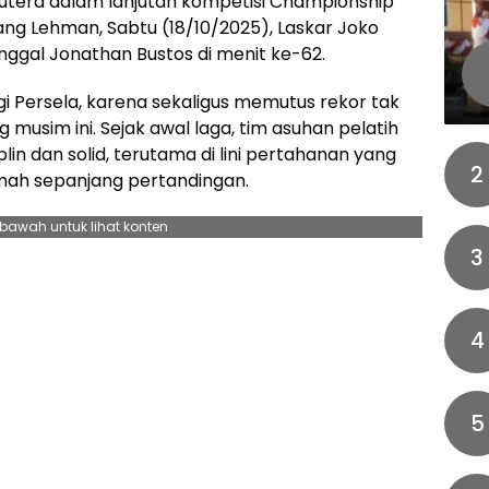
 Putera dalam lanjutan kompetisi Championship
ng Lehman, Sabtu (18/10/2025), Laskar Joko
unggal Jonathan Bustos di menit ke-62.
i Persela, karena sekaligus memutus rekor tak
 musim ini. Sejak awal laga, tim asuhan pelatih
plin dan solid, terutama di lini pertahanan yang
2
mah sepanjang pertandingan.
ebawah untuk lihat konten
3
4
5