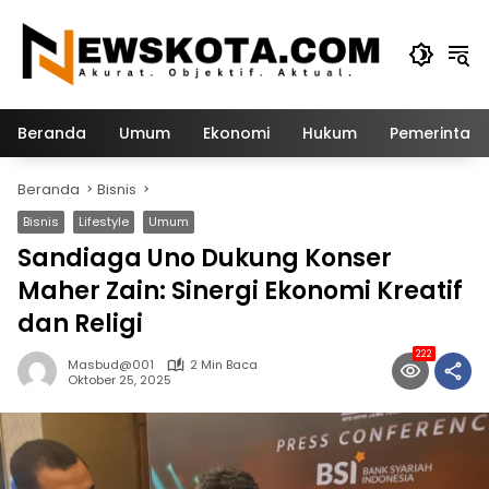
Langsung
ke
konten
Beranda
Umum
Ekonomi
Hukum
Pemerintah
Beranda
Bisnis
Bisnis
Lifestyle
Umum
Sandiaga Uno Dukung Konser
Maher Zain: Sinergi Ekonomi Kreatif
dan Religi
222
Masbud@001
2 Min Baca
Oktober 25, 2025