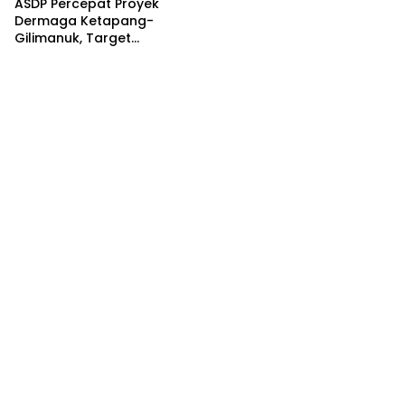
ASDP Percepat Proyek
Dermaga Ketapang-
Gilimanuk, Target
Rampung Jelang Nataru
dan Lebaran