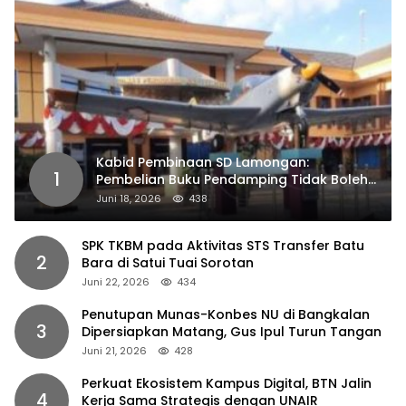
Kabid Pembinaan SD Lamongan:
1
Pembelian Buku Pendamping Tidak Boleh
Dipaksakan
Juni 18, 2026
438
SPK TKBM pada Aktivitas STS Transfer Batu
2
Bara di Satui Tuai Sorotan
Juni 22, 2026
434
Penutupan Munas-Konbes NU di Bangkalan
3
Dipersiapkan Matang, Gus Ipul Turun Tangan
Juni 21, 2026
428
Perkuat Ekosistem Kampus Digital, BTN Jalin
4
Kerja Sama Strategis dengan UNAIR