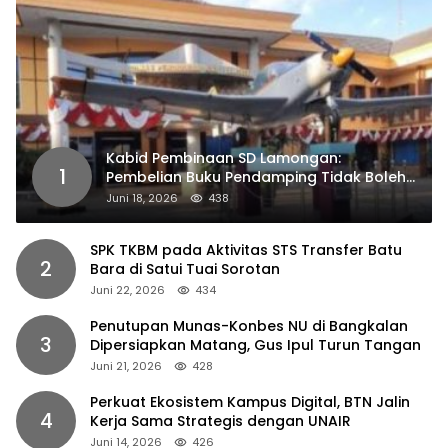
Kabid Pembinaan SD Lamongan:
1
Pembelian Buku Pendamping Tidak Boleh
Dipaksakan
Juni 18, 2026
438
SPK TKBM pada Aktivitas STS Transfer Batu
2
Bara di Satui Tuai Sorotan
Juni 22, 2026
434
Penutupan Munas-Konbes NU di Bangkalan
3
Dipersiapkan Matang, Gus Ipul Turun Tangan
Juni 21, 2026
428
Perkuat Ekosistem Kampus Digital, BTN Jalin
4
Kerja Sama Strategis dengan UNAIR
Juni 14, 2026
426