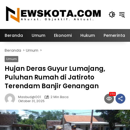
Langsung
ke
konten
Beranda
Umum
Ekonomi
Hukum
Pemerintah
Beranda
Umum
Umum
Hujan Deras Guyur Lumajang,
Puluhan Rumah di Jatiroto
Terendam Banjir Genangan
256
Masbud@001
2 Min Baca
Oktober 31, 2025