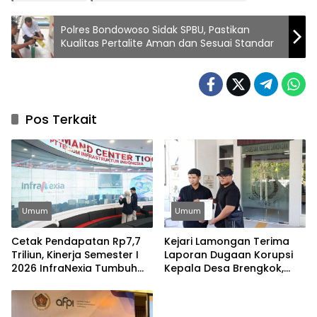
Polres Bondowoso Sidak SPBU, Pastikan
Kualitas Pertalite Aman dan Sesuai Standar
Pos Terkait
Umum
Umum
Cetak Pendapatan Rp7,7
Kejari Lamongan Terima
Triliun, Kinerja Semester I
Laporan Dugaan Korupsi
2026 InfraNexia Tumbuh
Kepala Desa Brengkok,
Positif dan Perkuat Daya
Pelapor Harap
Saing Industri Digital
Ditindaklanjuti Secara
Profesional