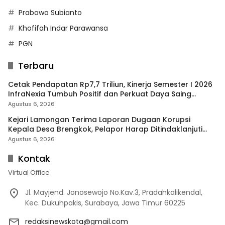
Prabowo Subianto
Khofifah Indar Parawansa
PGN
Terbaru
Cetak Pendapatan Rp7,7 Triliun, Kinerja Semester I 2026
InfraNexia Tumbuh Positif dan Perkuat Daya Saing
Industri Digital
Agustus 6, 2026
Kejari Lamongan Terima Laporan Dugaan Korupsi
Kepala Desa Brengkok, Pelapor Harap Ditindaklanjuti
Secara Profesional
Agustus 6, 2026
Kontak
Virtual Office
Jl. Mayjend. Jonosewojo No.Kav.3, Pradahkalikendal,
Kec. Dukuhpakis, Surabaya, Jawa Timur 60225
redaksinewskota@gmail.com