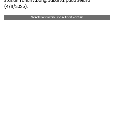
Stasiun Tanah Abang, Jakarta, pada Selasa
(4/11/2025).
Scroll kebawah untuk lihat konten