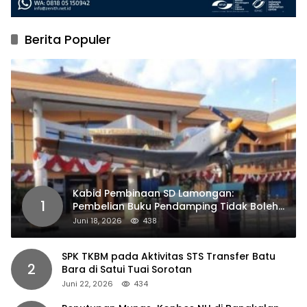
Berita Populer
Kabid Pembinaan SD Lamongan:
1
Pembelian Buku Pendamping Tidak Boleh
Dipaksakan
Juni 18, 2026
438
SPK TKBM pada Aktivitas STS Transfer Batu
2
Bara di Satui Tuai Sorotan
Juni 22, 2026
434