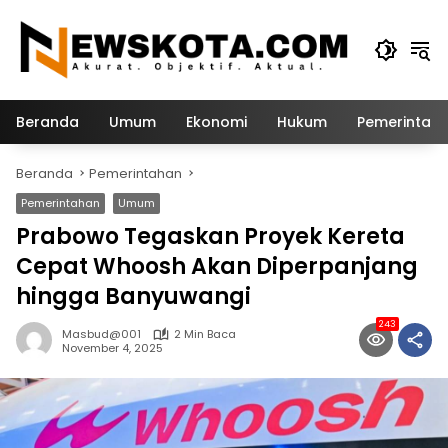
Langsung
ke
konten
Beranda
Umum
Ekonomi
Hukum
Pemerintah
Beranda
Pemerintahan
Pemerintahan
Umum
Prabowo Tegaskan Proyek Kereta
Cepat Whoosh Akan Diperpanjang
hingga Banyuwangi
243
Masbud@001
2 Min Baca
November 4, 2025