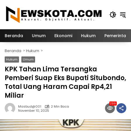
Langsung
ke
konten
Beranda
Umum
Ekonomi
Hukum
Pemerintah
Beranda
Hukum
Hukum
Umum
KPK Tahan Lima Tersangka
Pemberi Suap Eks Bupati Situbondo,
Total Uang Haram Capai Rp4,21
Miliar
299
Masbud@001
2 Min Baca
November 10, 2025