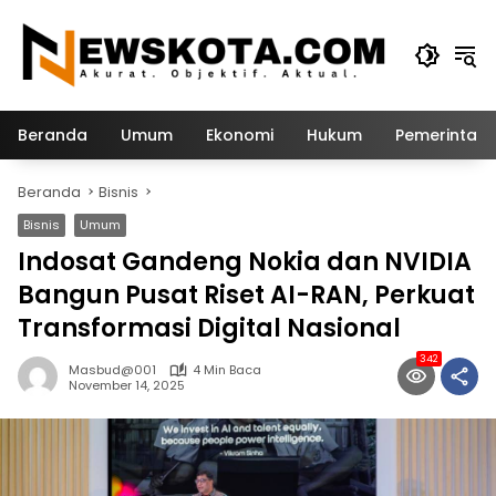
Langsung
ke
konten
Beranda
Umum
Ekonomi
Hukum
Pemerintah
Beranda
Bisnis
Bisnis
Umum
Indosat Gandeng Nokia dan NVIDIA
Bangun Pusat Riset AI-RAN, Perkuat
Transformasi Digital Nasional
342
Masbud@001
4 Min Baca
November 14, 2025