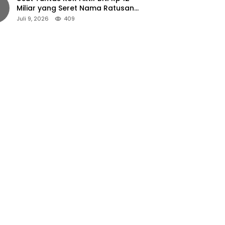
Miliar yang Seret Nama Ratusan
Petani Jember
Juli 9, 2026
409