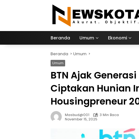
Langsung
ke
konten
Beranda
Umum
Ekonomi
Beranda
Umum
Umum
BTN Ajak Generas
Ciptakan Hunian I
Housingpreneur 2
Masbud@001
3 Min Baca
November 15, 2025