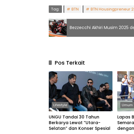
Tag:
BTN
BTN Housingpreneur 
Bezzecchi Akhiri Musim 2025
Pos Terkait
Lifestyle
Umum
UNGU Tandai 30 Tahun
Lapas 
Berkarya Lewat “Utara-
Semara
Selatan” dan Konser Spesial
dengan
Permain