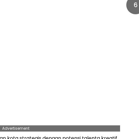
6
Advertisement
 kota strategis dengan potensi talenta kreatif