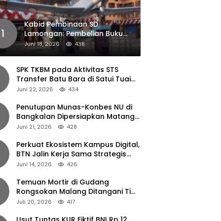
Kabid Pembinaan SD
1
Lamongan: Pembelian Buku
Pendamping Tidak Boleh
Juni 18, 2026
438
Dipaksakan
SPK TKBM pada Aktivitas STS
Transfer Batu Bara di Satui Tuai
Sorotan
Juni 22, 2026
434
Penutupan Munas-Konbes NU di
Bangkalan Dipersiapkan Matang,
Gus Ipul Turun Tangan
Juni 21, 2026
428
Perkuat Ekosistem Kampus Digital,
BTN Jalin Kerja Sama Strategis
dengan UNAIR
Juni 14, 2026
426
Temuan Mortir di Gudang
Rongsokan Malang Ditangani Tim
Gegana Polda Jatim
Juli 20, 2026
417
Usut Tuntas KUR Fiktif BNI Rp 12