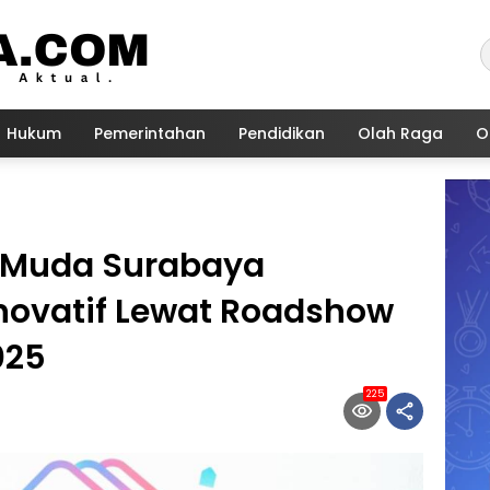
Hukum
Pemerintahan
Pendidikan
Olah Raga
O
i Muda Surabaya
novatif Lewat Roadshow
025
225