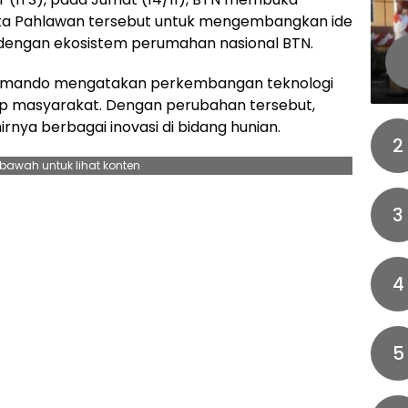
kota Pahlawan tersebut untuk mengembangkan ide
si dengan ekosistem perumahan nasional BTN.
rmando mengatakan perkembangan teknologi
up masyarakat. Dengan perubahan tersebut,
nya berbagai inovasi di bidang hunian.
2
ebawah untuk lihat konten
3
4
5