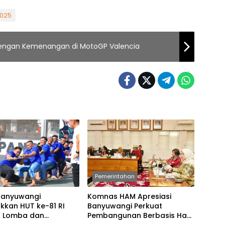
2025
 dengan Kemenangan di MotoGP Valencia
Pemerintahan
Banyuwangi
Komnas HAM Apresiasi
kkan HUT ke-81 RI
Banyuwangi Perkuat
 Lomba dan
Pembangunan Berbasis Hak
an Tradisional
Asasi Manusia