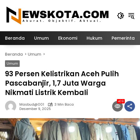
Langsung
ke
konten
Beranda
Umum
Ekonomi
Hukum
Pemerintah
Beranda
Umum
Umum
93 Persen Kelistrikan Aceh Pulih
Pascabanjir, 1,7 Juta Warga
Nikmati Listrik Kembali
409
Masbud@001
3 Min Baca
Desember 9, 2025