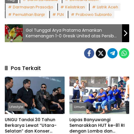
Darmawan Prasodjo
Kelistrikan
Listrik Aceh
Pemulihan Banjir
PLN
Prabowo Subianto
Gol Tunggal Arya Pratama Amankan
Kemenangan 1-0 Gresik United atas Persiba
Bantul
Pos Terkait
Lifestyle
Umum
UNGU Tandai 30 Tahun
Lapas Banyuwangi
Berkarya Lewat “Utara-
Semarakkan HUT ke-81 RI
Selatan” dan Konser
dengan Lomba dan