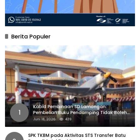
Berita Populer
Kabid Pembinaan SD Lamongan:
1
Pembelian Buku Pendamping Tidak Boleh
Dipaksakan
Juni 18, 2026
439
SPK TKBM pada Aktivitas STS Transfer Batu