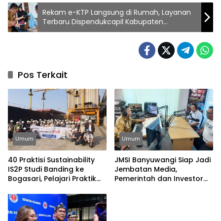
Rekam e-KTP Langsung di Rumah, Layanan
Terbaru Dispendukcapil Kabupaten
Pasuruan
Pos Terkait
Umum
Umum
40 Praktisi Sustainability
JMSI Banyuwangi Siap Jadi
IS2P Studi Banding ke
Jembatan Media,
Bogasari, Pelajari Praktik
Pemerintah dan Investor
Industri Hijau
Bangun Ekonomi Daerah