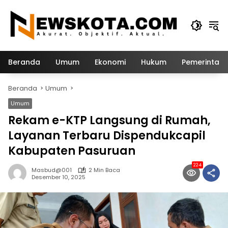
Langsung
ke
konten
Beranda
Umum
Ekonomi
Hukum
Pemerintah
Beranda
Umum
Umum
Rekam e-KTP Langsung di Rumah,
Layanan Terbaru Dispendukcapil
Kabupaten Pasuruan
224
Masbud@001
2 Min Baca
Desember 10, 2025