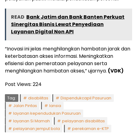
READ
Bank Jatim dan Bank Banten Perkuat
Sinergitas Bisnis Lewat Penyediaan
Layanan Digital Non API
“Inovasi ini jelas menghilangkan hambatan jarak dan
keterbatasan akses informasi. Meningkatkan
efisiensi dan pemerataan pelayanan serta
menghilangkan hambatan akses,” ujarnya.
(VDK)
Post Views:
224
Tag:
disabilitas
Dispendukcapil Pasuruan
Jalan Pintas
lansia
layanan kependudukan Pasuruan
layanan Si Mamah
pelayanan disabilitas
pelayanan jemput bola
perekaman e-KTP