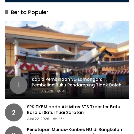
Berita Populer
Kabid Pembinaan SD Lamongan:
1
Pembelian Buku Pendamping Tidak Boleh
Dipaksakan
Juni 18, 2026
438
SPK TKBM pada Aktivitas STS Transfer Batu
2
Bara di Satui Tuai Sorotan
Juni 22, 2026
434
Penutupan Munas-Konbes NU di Bangkalan