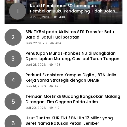
Kabid Pembinaan SD Lamongan:
1
Pembelian Buku Pendamping Tidak Boleh
Dipaksakan
Juni 18, 2026
438
SPK TKBM pada Aktivitas STS Transfer Batu
2
Bara di Satui Tuai Sorotan
Juni 22, 2026
434
Penutupan Munas-Konbes NU di Bangkalan
3
Dipersiapkan Matang, Gus Ipul Turun Tangan
Juni 21, 2026
428
Perkuat Ekosistem Kampus Digital, BTN Jalin
4
Kerja Sama Strategis dengan UNAIR
Juni 14, 2026
426
Temuan Mortir di Gudang Rongsokan Malang
5
Ditangani Tim Gegana Polda Jatim
Juli 20, 2026
417
Usut Tuntas KUR Fiktif BNI Rp 12 Miliar yang
6
Seret Nama Ratusan Petani Jember