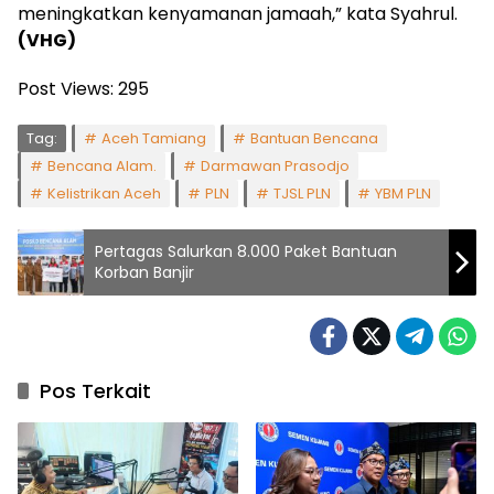
meningkatkan kenyamanan jamaah,” kata Syahrul.
(VHG)
Post Views:
295
Tag:
Aceh Tamiang
Bantuan Bencana
Bencana Alam.
Darmawan Prasodjo
Kelistrikan Aceh
PLN
TJSL PLN
YBM PLN
Pertagas Salurkan 8.000 Paket Bantuan
Korban Banjir
Pos Terkait