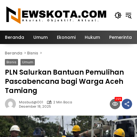
Langsung
ke
konten
Beranda
Umum
Ekonomi
Hukum
Pemerintah
Beranda
Bisnis
Bisnis
Umum
PLN Salurkan Bantuan Pemulihan
Pascabencana bagi Warga Aceh
Tamiang
295
Masbud@001
2 Min Baca
Desember 18, 2025