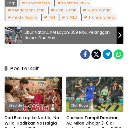
Tag:
Ekosistem EV
EVenture 2025
Kendaraan Listrik
Mobil Listrik
Mudik aman
mudik Nataru
PLN
SPKLU
Transisi Energi
Libur Nataru, KAI Layani 359 Ribu Pelanggan
dalam Dua Hari
Pos Terkait
Lifestyle
Olah Raga
Dari Bioskop ke Netflix, ‘Na
Chelsea Tampil Dominan,
Willa’ Hadirkan Nostalgia
AC Milan Dihajar 3-0 di