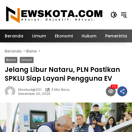
Langsung
ke
konten
Beranda
Umum
Ekonomi
Hukum
Pemerintah
Beranda
Bisnis
Bisnis
Umum
Jelang Libur Nataru, PLN Pastikan
SPKLU Siap Layani Pengguna EV
332
Masbud@001
3 Min Baca
Desember 20, 2025