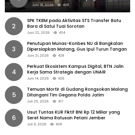
Dipaksakan
Juni 18, 2026
438
SPK TKBM pada Aktivitas STS Transfer Batu
2
Bara di Satui Tuai Sorotan
Juni 22, 2026
434
Penutupan Munas-Konbes NU di Bangkalan
3
Dipersiapkan Matang, Gus Ipul Turun Tangan
Juni 21, 2026
428
Perkuat Ekosistem Kampus Digital, BTN Jalin
4
Kerja Sama Strategis dengan UNAIR
Juni 14, 2026
426
Temuan Mortir di Gudang Rongsokan Malang
5
Ditangani Tim Gegana Polda Jatim
Juli 20, 2026
417
Usut Tuntas KUR Fiktif BNI Rp 12 Miliar yang
6
Seret Nama Ratusan Petani Jember
Juli 9, 2026
408