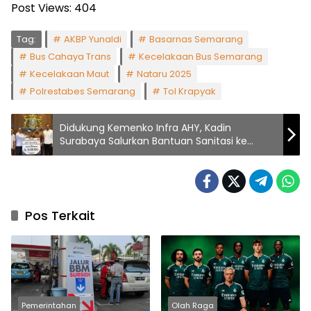
Post Views:
404
Tag:
AKBP Yunaldi
Basarnas Semarang
Bus Cahaya Trans
Kecelakaan Bus Semarang
Kecelakaan Maut
Nataru 2025
Polrestabes Semarang
Tol Krapyak
Didukung Kemenko Infra AHY, Kadin
Surabaya Salurkan Bantuan Sanitasi ke
Daerah Bencana
Pos Terkait
Pemerintahan
Olah Raga