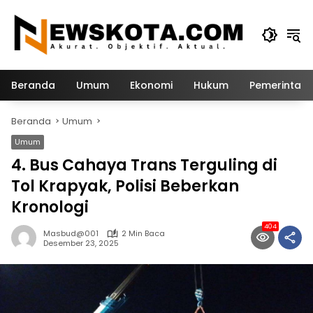
Langsung
ke
konten
Beranda
Umum
Ekonomi
Hukum
Pemerintah
Beranda
Umum
Umum
4. Bus Cahaya Trans Terguling di
Tol Krapyak, Polisi Beberkan
Kronologi
404
Masbud@001
2 Min Baca
Desember 23, 2025