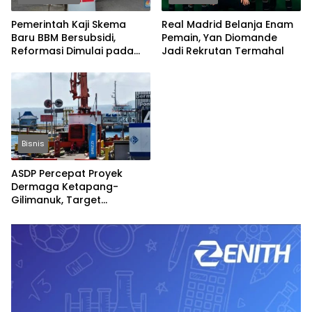
Pemerintah Kaji Skema
Real Madrid Belanja Enam
Baru BBM Bersubsidi,
Pemain, Yan Diomande
Reformasi Dimulai pada
Jadi Rekrutan Termahal
2027
Bisnis
ASDP Percepat Proyek
Dermaga Ketapang-
Gilimanuk, Target
Rampung Jelang Nataru
dan Lebaran