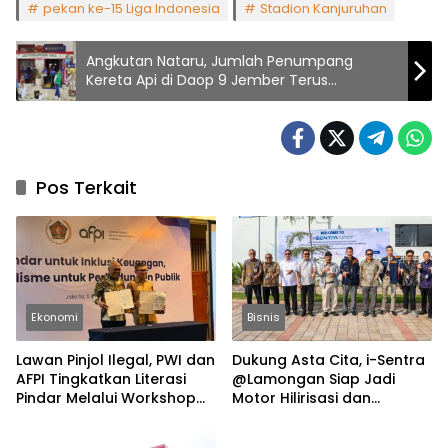
pekan ke-15 Liga Indonesia
Stadion Kanjuruhan
Angkutan Nataru, Jumlah Penumpang
Kereta Api di Daop 9 Jember Terus
Meningkat
Pos Terkait
Ekonomi
Bisnis
Lawan Pinjol Ilegal, PWI dan
Dukung Asta Cita, i-Sentra
AFPI Tingkatkan Literasi
@Lamongan Siap Jadi
Pindar Melalui Workshop
Motor Hilirisasi dan
Jurnalistik
Investasi Nasional