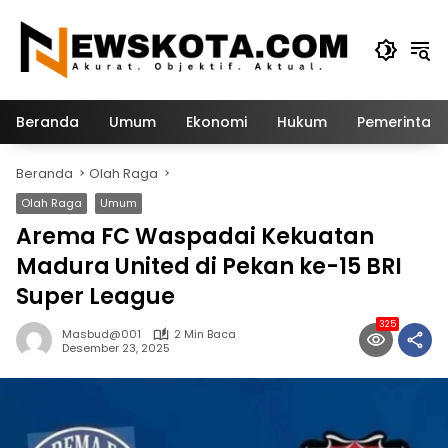
Langsung
ke
konten
Beranda
Umum
Ekonomi
Hukum
Pemerintah
Beranda
Olah Raga
Olah Raga
Umum
Arema FC Waspadai Kekuatan
Madura United di Pekan ke-15 BRI
Super League
325
Masbud@001
2 Min Baca
Desember 23, 2025