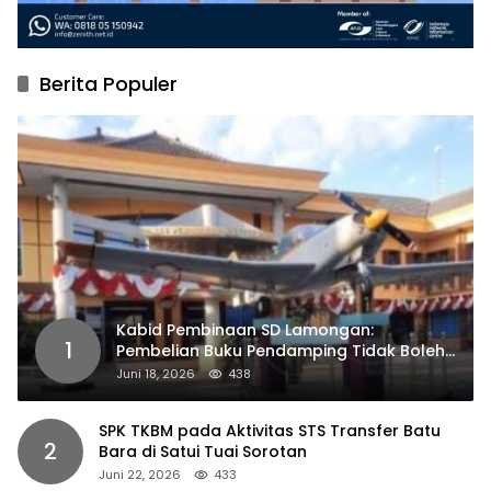
Berita Populer
Kabid Pembinaan SD Lamongan:
1
Pembelian Buku Pendamping Tidak Boleh
Dipaksakan
Juni 18, 2026
438
SPK TKBM pada Aktivitas STS Transfer Batu
2
Bara di Satui Tuai Sorotan
Juni 22, 2026
433