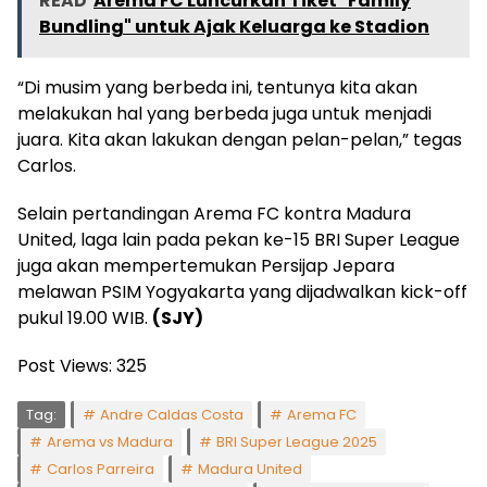
READ
Arema FC Luncurkan Tiket "Family
Bundling" untuk Ajak Keluarga ke Stadion
“Di musim yang berbeda ini, tentunya kita akan
melakukan hal yang berbeda juga untuk menjadi
juara. Kita akan lakukan dengan pelan-pelan,” tegas
Carlos.
Selain pertandingan Arema FC kontra Madura
United, laga lain pada pekan ke-15 BRI Super League
juga akan mempertemukan Persijap Jepara
melawan PSIM Yogyakarta yang dijadwalkan kick-off
pukul 19.00 WIB.
(SJY)
Post Views:
325
Tag:
Andre Caldas Costa
Arema FC
Arema vs Madura
BRI Super League 2025
Carlos Parreira
Madura United