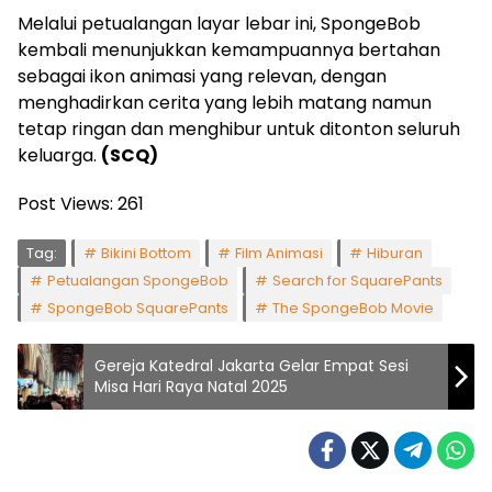
Melalui petualangan layar lebar ini, SpongeBob
kembali menunjukkan kemampuannya bertahan
sebagai ikon animasi yang relevan, dengan
menghadirkan cerita yang lebih matang namun
tetap ringan dan menghibur untuk ditonton seluruh
keluarga.
(SCQ)
Post Views:
261
Tag:
Bikini Bottom
Film Animasi
Hiburan
Petualangan SpongeBob
Search for SquarePants
SpongeBob SquarePants
The SpongeBob Movie
Gereja Katedral Jakarta Gelar Empat Sesi
Misa Hari Raya Natal 2025