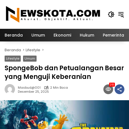
Langsung
ke
konten
Beranda
Umum
Ekonomi
Hukum
Pemerintah
Beranda
Lifestyle
Lifestyle
Umum
SpongeBob dan Petualangan Besar
yang Menguji Keberanian
261
Masbud@001
2 Min Baca
Desember 25, 2025