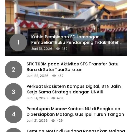
Kabid Pembinaan SD Lamongan:
1
Pembelian Buku Pendamping Tidak Boleh
Dipaksakan
Juni 18, 2026
439
SPK TKBM pada Aktivitas STS Transfer Batu
2
Bara di Satui Tuai Sorotan
Juni 22, 2026
437
Perkuat Ekosistem Kampus Digital, BTN Jalin
3
Kerja Sama Strategis dengan UNAIR
Juni 14, 2026
429
Penutupan Munas-Konbes NU di Bangkalan
4
Dipersiapkan Matang, Gus Ipul Turun Tangan
Juni 21, 2026
429
Temuan Mortir di Gudang Rongsokan Malang