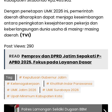
Kabupaten Situbondo Rp2.483.962
Dengan penetapan UMK 2026 ini, pemerintah
daerah diharapkan dapat menjaga keseimbangan
antara peningkatan kesejahteraan pekerja dan
keberlangsungan dunia usaha di masing-masing
daerah.
(TVI)
Post Views:
290
READ
Pemprov dan DPRD Jatim Sepakati P-
APBD 2025, Fokus pada Layanan Dasar
Tag:
Keputusan Gubernur Jatim
Ketenagakerjaan.
Khofifah Indar Parawansa
UMK Jatim 2026
UMK Surabaya 2026
Upah Minimum Kabupaten Kota
Polres Lamongan Selidiki Dugaan BBM