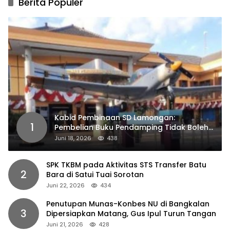
Berita Populer
Kabid Pembinaan SD Lamongan:
1
Pembelian Buku Pendamping Tidak Boleh
Dipaksakan
Juni 18, 2026
438
SPK TKBM pada Aktivitas STS Transfer Batu
2
Bara di Satui Tuai Sorotan
Juni 22, 2026
434
Penutupan Munas-Konbes NU di Bangkalan
3
Dipersiapkan Matang, Gus Ipul Turun Tangan
Juni 21, 2026
428