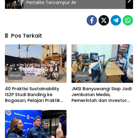
Pertalite Tercampur Air
Pos Terkait
Umum
Umum
40 Praktisi Sustainability
JMSI Banyuwangi Siap Jadi
IS2P Studi Banding ke
Jembatan Media,
Bogasari, Pelajari Praktik
Pemerintah dan Investor
Industri Hijau
Bangun Ekonomi Daerah