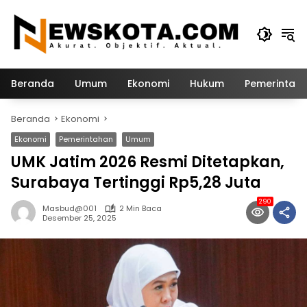
Langsung
ke
konten
Beranda
Umum
Ekonomi
Hukum
Pemerintah
Beranda
Ekonomi
Ekonomi
Pemerintahan
Umum
UMK Jatim 2026 Resmi Ditetapkan,
Surabaya Tertinggi Rp5,28 Juta
290
Masbud@001
2 Min Baca
Desember 25, 2025