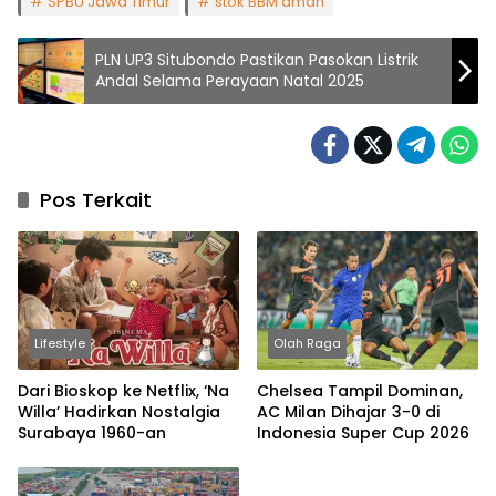
SPBU Jawa Timur
stok BBM aman
PLN UP3 Situbondo Pastikan Pasokan Listrik
Andal Selama Perayaan Natal 2025
Pos Terkait
Lifestyle
Olah Raga
Dari Bioskop ke Netflix, ‘Na
Chelsea Tampil Dominan,
Willa’ Hadirkan Nostalgia
AC Milan Dihajar 3-0 di
Surabaya 1960-an
Indonesia Super Cup 2026