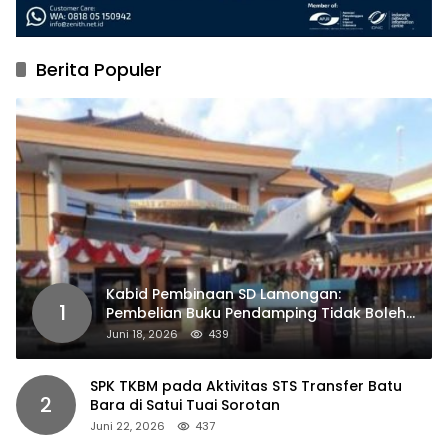
Berita Populer
Kabid Pembinaan SD Lamongan:
1
Pembelian Buku Pendamping Tidak Boleh
Dipaksakan
Juni 18, 2026
439
SPK TKBM pada Aktivitas STS Transfer Batu
2
Bara di Satui Tuai Sorotan
Juni 22, 2026
437