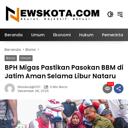
Langsung
ke
konten
Beranda
Umum
Ekonomi
Hukum
Pemerintah
Beranda
Bisnis
Bisnis
Umum
BPH Migas Pastikan Pasokan BBM di
Jatim Aman Selama Libur Nataru
336
Masbud@001
3 Min Baca
Desember 26, 2025