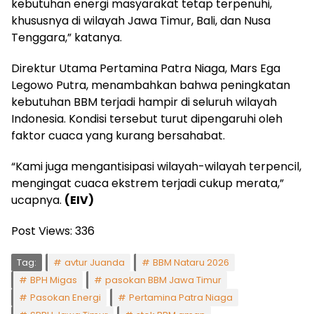
kebutuhan energi masyarakat tetap terpenuhi,
khususnya di wilayah Jawa Timur, Bali, dan Nusa
Tenggara,” katanya.
Direktur Utama Pertamina Patra Niaga, Mars Ega
Legowo Putra, menambahkan bahwa peningkatan
kebutuhan BBM terjadi hampir di seluruh wilayah
Indonesia. Kondisi tersebut turut dipengaruhi oleh
faktor cuaca yang kurang bersahabat.
“Kami juga mengantisipasi wilayah-wilayah terpencil,
mengingat cuaca ekstrem terjadi cukup merata,”
ucapnya.
(EIV)
Post Views:
336
Tag:
avtur Juanda
BBM Nataru 2026
BPH Migas
pasokan BBM Jawa Timur
Pasokan Energi
Pertamina Patra Niaga