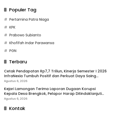
Populer Tag
Pertamina Patra Niaga
KPK
Prabowo Subianto
Khofifah Indar Parawansa
PGN
Terbaru
Cetak Pendapatan Rp7,7 Triliun, Kinerja Semester I 2026
InfraNexia Tumbuh Positif dan Perkuat Daya Saing
Industri Digital
Agustus 6, 2026
Kejari Lamongan Terima Laporan Dugaan Korupsi
Kepala Desa Brengkok, Pelapor Harap Ditindaklanjuti
Secara Profesional
Agustus 6, 2026
Kontak