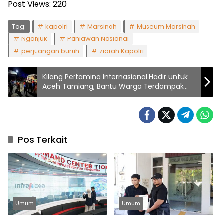
Post Views:
220
Tag:
kapolri
Marsinah
Museum Marsinah
Nganjuk
Pahlawan Nasional
perjuangan buruh
ziarah Kapolri
Kilang Pertamina Internasional Hadir untuk
Aceh Tamiang, Bantu Warga Terdampak
Bencana
Pos Terkait
Umum
Umum