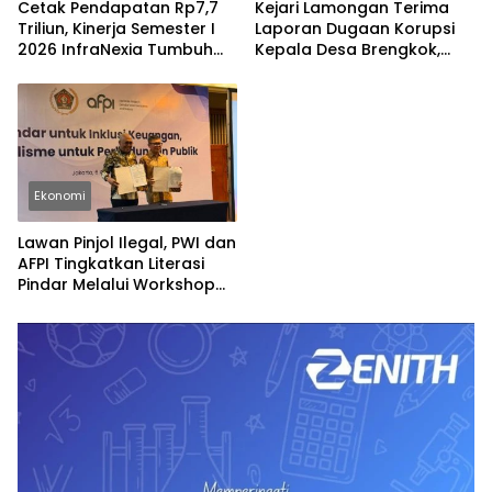
Cetak Pendapatan Rp7,7
Kejari Lamongan Terima
Triliun, Kinerja Semester I
Laporan Dugaan Korupsi
2026 InfraNexia Tumbuh
Kepala Desa Brengkok,
Positif dan Perkuat Daya
Pelapor Harap
Saing Industri Digital
Ditindaklanjuti Secara
Profesional
Ekonomi
Lawan Pinjol Ilegal, PWI dan
AFPI Tingkatkan Literasi
Pindar Melalui Workshop
Jurnalistik