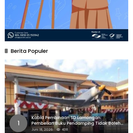
Berita Populer
Kabid Pembinaan SD Lamongan:
1
Pembelian Buku Pendamping Tidak Boleh
Dipaksakan
Juni 18, 2026
438