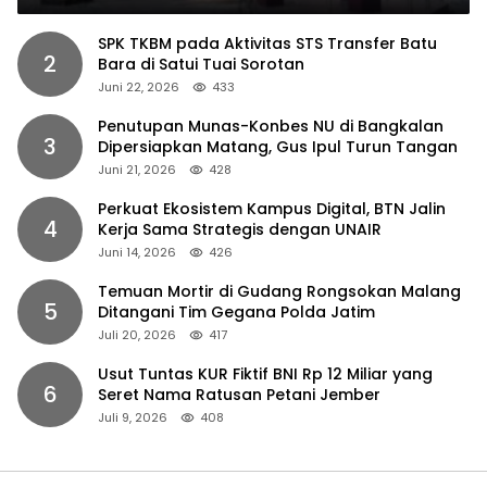
SPK TKBM pada Aktivitas STS Transfer Batu
2
Bara di Satui Tuai Sorotan
Juni 22, 2026
433
Penutupan Munas-Konbes NU di Bangkalan
3
Dipersiapkan Matang, Gus Ipul Turun Tangan
Juni 21, 2026
428
Perkuat Ekosistem Kampus Digital, BTN Jalin
4
Kerja Sama Strategis dengan UNAIR
Juni 14, 2026
426
Temuan Mortir di Gudang Rongsokan Malang
5
Ditangani Tim Gegana Polda Jatim
Juli 20, 2026
417
Usut Tuntas KUR Fiktif BNI Rp 12 Miliar yang
6
Seret Nama Ratusan Petani Jember
Juli 9, 2026
408