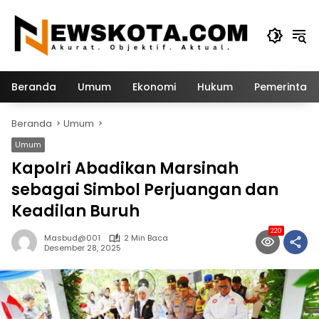
Langsung
ke
konten
Beranda
Umum
Ekonomi
Hukum
Pemerintah
Beranda
Umum
Umum
Kapolri Abadikan Marsinah
sebagai Simbol Perjuangan dan
Keadilan Buruh
220
Masbud@001
2 Min Baca
Desember 28, 2025