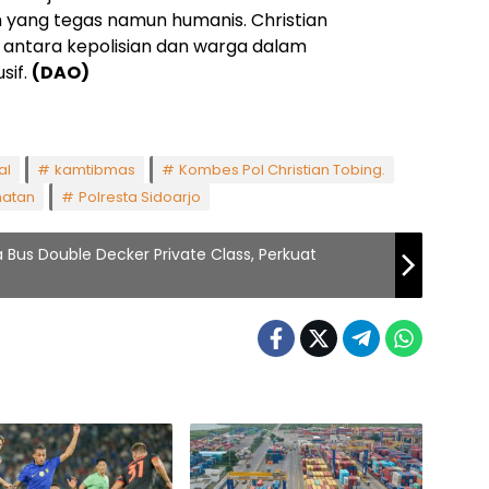
ang tegas namun humanis. Christian
antara kepolisian dan warga dalam
sif.
(DAO)
al
kamtibmas
Kombes Pol Christian Tobing.
hatan
Polresta Sidoarjo
 Bus Double Decker Private Class, Perkuat