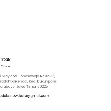
ontak
l Office
l. Mayjend. Jonosewojo No.Kav.3,
radahkalikendal, Kec. Dukuhpakis,
Surabaya, Jawa Timur 60225
redaksinewskota@gmail.com