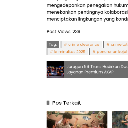
mengedepankan penegakan hukum y
menekankan pentingnya kolaborasi 
menciptakan lingkungan yang kondu
Post Views:
239
Tag:
crime clearance
crime tot
kriminalitas 2025
penurunan keja
Juragan 99 Trans Hadirkan Dua
Layanan Premium AKAP
Pos Terkait