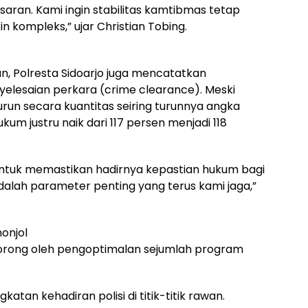
asaran. Kami ingin stabilitas kamtibmas tetap
n kompleks,” ujar Christian Tobing.
, Polresta Sidoarjo juga mencatatkan
elesaian perkara (crime clearance). Meski
run secara kuantitas seiring turunnya angka
ukum justru naik dari 117 persen menjadi 118
n untuk memastikan hadirnya kepastian hukum bagi
alah parameter penting yang terus kami jaga,”
onjol
idorong oleh pengoptimalan sejumlah program
ngkatan kehadiran polisi di titik-titik rawan.