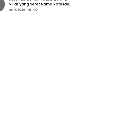
Miliar yang Seret Nama Ratusan
Petani Jember
Juli 9, 2026
410