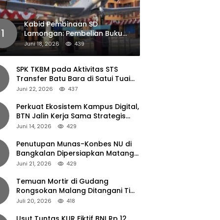
Kabid Pembinaan SD
1
Lamongan: Pembelian Buku
Pendamping Tidak Boleh
Juni 18, 2026
439
Dipaksakan
SPK TKBM pada Aktivitas STS
Transfer Batu Bara di Satui Tuai
Sorotan
Juni 22, 2026
437
Perkuat Ekosistem Kampus Digital,
BTN Jalin Kerja Sama Strategis
dengan UNAIR
Juni 14, 2026
429
Penutupan Munas-Konbes NU di
Bangkalan Dipersiapkan Matang,
Gus Ipul Turun Tangan
Juni 21, 2026
429
Temuan Mortir di Gudang
Rongsokan Malang Ditangani Tim
Gegana Polda Jatim
Juli 20, 2026
418
Usut Tuntas KUR Fiktif BNI Rp 12