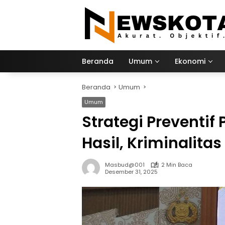
Langsung
ke
konten
Beranda
Umum
Ekonomi
Beranda
Umum
Umum
Strategi Preventif
Hasil, Kriminalita
Masbud@001
2 Min Baca
Desember 31, 2025