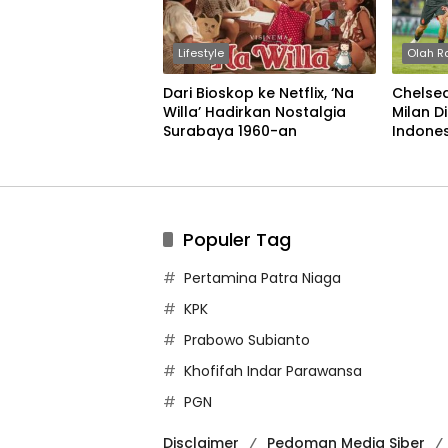
Lifestyle
Olah R
Dari Bioskop ke Netflix, ‘Na
Chelse
Willa’ Hadirkan Nostalgia
Milan D
Surabaya 1960-an
Indone
Populer Tag
Pertamina Patra Niaga
KPK
Prabowo Subianto
Khofifah Indar Parawansa
PGN
Disclaimer
Pedoman Media Siber