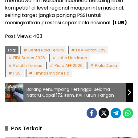
membawa Tim Nasional Indonesia bersaing lebih
kompetitif di level regional maupun internasional,
seiring target jangka panjang PSSI untuk
meningkatkan prestasi sepak bola nasional.
(LUB)
Post Views:
403
Tag:
Berita Bola Terkini
FIFA Match Day
FIFA Series 2026
John Herdman
Pelatih Timnas
Piala AFF 2026
Piala Dunia
PSSI
Timnas Indonesia
Barang Penumpang Tertinggal Selama
Nataru Capai 172 Item, KAI Turun Tangan
Pos Terkait