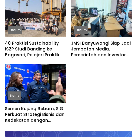
Umum
Umum
40 Praktisi Sustainability
JMSI Banyuwangi Siap Jadi
IS2P Studi Banding ke
Jembatan Media,
Bogasari, Pelajari Praktik
Pemerintah dan Investor
Industri Hijau
Bangun Ekonomi Daerah
Bisnis
Semen Kujang Reborn, SIG
Perkuat Strategi Bisnis dan
Kedekatan dengan
Masyarakat Jabar