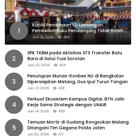
Kabid Pembinaan SD Lamongan:
1
Pembelian Buku Pendamping Tidak Boleh
Dipaksakan
Juni 18, 2026
438
SPK TKBM pada Aktivitas STS Transfer Batu
2
Bara di Satui Tuai Sorotan
Juni 22, 2026
434
Penutupan Munas-Konbes NU di Bangkalan
3
Dipersiapkan Matang, Gus Ipul Turun Tangan
Juni 21, 2026
428
Perkuat Ekosistem Kampus Digital, BTN Jalin
4
Kerja Sama Strategis dengan UNAIR
Juni 14, 2026
426
Temuan Mortir di Gudang Rongsokan Malang
5
Ditangani Tim Gegana Polda Jatim
Juli 20, 2026
417