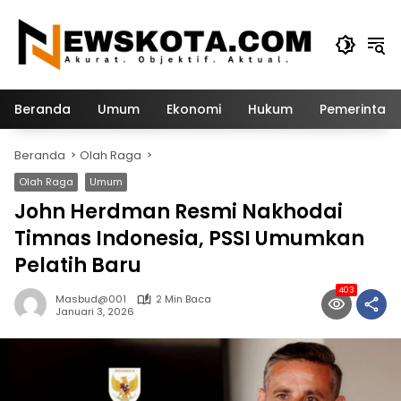
Langsung
ke
konten
Beranda
Umum
Ekonomi
Hukum
Pemerintah
Beranda
Olah Raga
Olah Raga
Umum
John Herdman Resmi Nakhodai
Timnas Indonesia, PSSI Umumkan
Pelatih Baru
403
Masbud@001
2 Min Baca
Januari 3, 2026