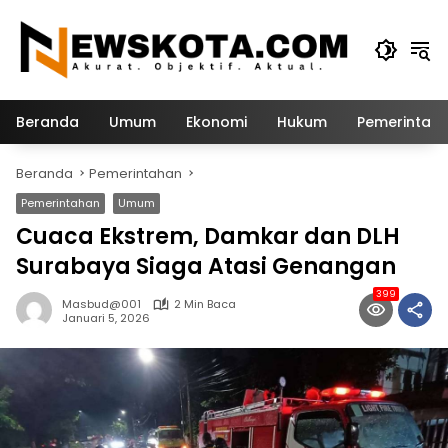
Langsung
ke
konten
Beranda
Umum
Ekonomi
Hukum
Pemerintah
Beranda
Pemerintahan
Pemerintahan
Umum
Cuaca Ekstrem, Damkar dan DLH
Surabaya Siaga Atasi Genangan
399
Masbud@001
2 Min Baca
Januari 5, 2026