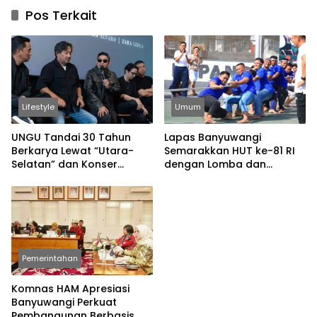
Pos Terkait
Lifestyle
Umum
UNGU Tandai 30 Tahun
Lapas Banyuwangi
Berkarya Lewat “Utara-
Semarakkan HUT ke-81 RI
Selatan” dan Konser
dengan Lomba dan
Spesial
Permainan Tradisional
Pemerintahan
Komnas HAM Apresiasi
Banyuwangi Perkuat
Pembangunan Berbasis