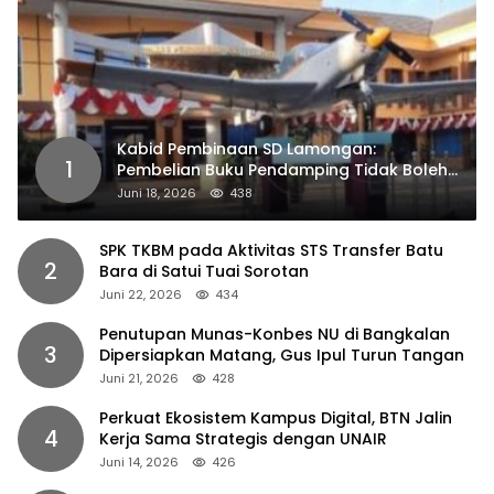
Kabid Pembinaan SD Lamongan:
1
Pembelian Buku Pendamping Tidak Boleh
Dipaksakan
Juni 18, 2026
438
SPK TKBM pada Aktivitas STS Transfer Batu
2
Bara di Satui Tuai Sorotan
Juni 22, 2026
434
Penutupan Munas-Konbes NU di Bangkalan
3
Dipersiapkan Matang, Gus Ipul Turun Tangan
Juni 21, 2026
428
Perkuat Ekosistem Kampus Digital, BTN Jalin
4
Kerja Sama Strategis dengan UNAIR
Juni 14, 2026
426