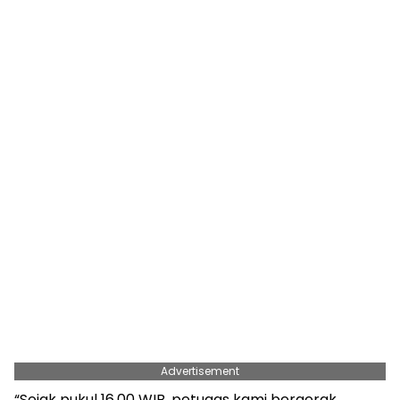
Advertisement
“Sejak pukul 16.00 WIB, petugas kami bergerak