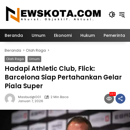
Langsung
ke
konten
Beranda
Umum
Ekonomi
Hukum
Pemerintah
Beranda
Olah Raga
Olah Raga
Umum
Hadapi Athletic Club, Flick:
Barcelona Siap Pertahankan Gelar
Piala Super
237
Masbud@001
2 Min Baca
Januari 7, 2026