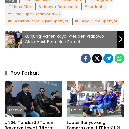
Hansi Flick
Jadwal Barcelona
Jeddah.
Piala Super Spanyol 2026
Semifinal Piala Super Spanyol
Sepak Bola Spanyol
Kunjungi Panen Raya, Presiden Prabowo
Cicipi Hasil Pertanian Petani
Pos Terkait
Lifestyle
Umum
UNGU Tandai 30 Tahun
Lapas Banyuwangi
Berkarya Lewat “Utara-
Semarakkan HUT ke-81 RI