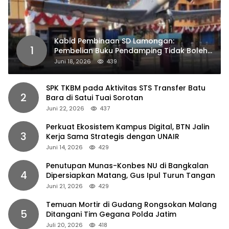
Kabid Pembinaan SD Lamongan:
1
Pembelian Buku Pendamping Tidak Boleh
Dipaksakan
Juni 18, 2026
439
SPK TKBM pada Aktivitas STS Transfer Batu
2
Bara di Satui Tuai Sorotan
Juni 22, 2026
437
Perkuat Ekosistem Kampus Digital, BTN Jalin
3
Kerja Sama Strategis dengan UNAIR
Juni 14, 2026
429
Penutupan Munas-Konbes NU di Bangkalan
4
Dipersiapkan Matang, Gus Ipul Turun Tangan
Juni 21, 2026
429
Temuan Mortir di Gudang Rongsokan Malang
5
Ditangani Tim Gegana Polda Jatim
Juli 20, 2026
418