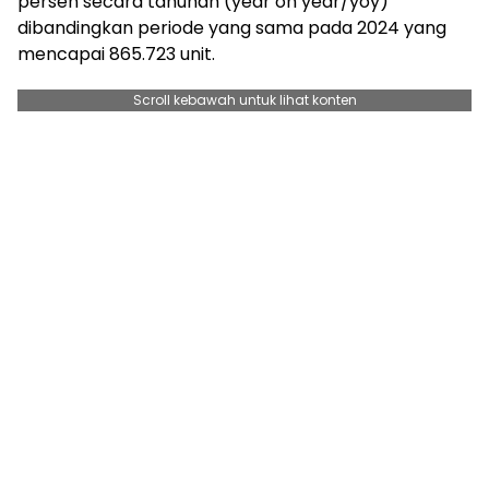
persen secara tahunan (year on year/yoy)
dibandingkan periode yang sama pada 2024 yang
mencapai 865.723 unit.
Scroll kebawah untuk lihat konten