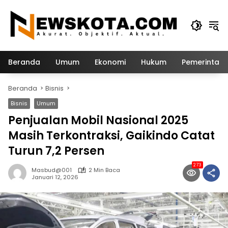
Langsung
ke
konten
Beranda
Umum
Ekonomi
Hukum
Pemerintah
Beranda
Bisnis
Bisnis
Umum
Penjualan Mobil Nasional 2025
Masih Terkontraksi, Gaikindo Catat
Turun 7,2 Persen
273
Masbud@001
2 Min Baca
Januari 12, 2026