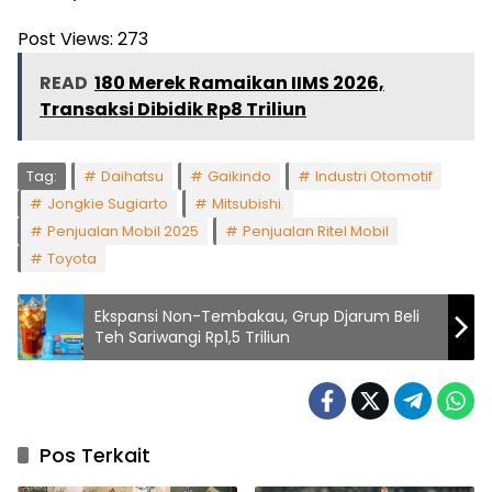
Post Views:
273
READ
180 Merek Ramaikan IIMS 2026,
Transaksi Dibidik Rp8 Triliun
Tag:
Daihatsu
Gaikindo
Industri Otomotif
Jongkie Sugiarto
Mitsubishi.
Penjualan Mobil 2025
Penjualan Ritel Mobil
Toyota
Ekspansi Non-Tembakau, Grup Djarum Beli
Teh Sariwangi Rp1,5 Triliun
Pos Terkait