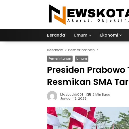
Langsung
ke
konten
Beranda
Umum
Ekonomi
Beranda
Pemerintahan
Pemerintahan
Umum
Presiden Prabowo 
Resmikan SMA Tar
Masbud@001
2 Min Baca
Januari 13, 2026