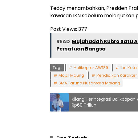
Teddy menambahkan, Presiden Prab
kawasan IKN sebelum melanjutkan p
Post Views:
377
READ
Mujahadah Kubro Satu Ab
Persatuan Bangsa
Tag:
Helikopter AW189
Ibu Kota
Mobil Maung
Pendidikan Karakter
SMA Taruna Nusantara Malang
Kilang Terintegrasi Balikpapa
Rp60 Triliun