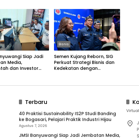
Bisnis
nyuwangi Siap Jadi
Semen Kujang Reborn, SIG
an Media,
Perkuat Strategi Bisnis dan
tah dan Investor
Kedekatan dengan
 Ekonomi Daerah
Masyarakat Jabar
Terbaru
K
Virtua
40 Praktisi Sustainability IS2P Studi Banding
ke Bogasari, Pelajari Praktik Industri Hijau
J
Agustus 7, 2026
P
JMSI Banyuwangi Siap Jadi Jembatan Media,