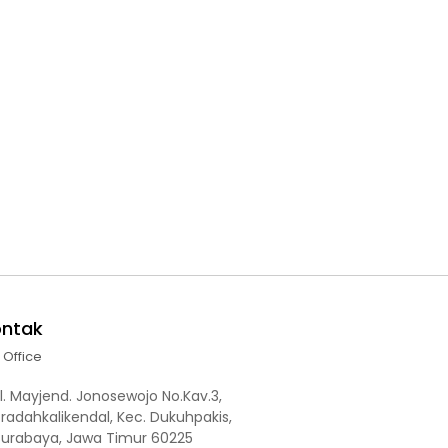
ontak
l Office
l. Mayjend. Jonosewojo No.Kav.3,
radahkalikendal, Kec. Dukuhpakis,
Surabaya, Jawa Timur 60225