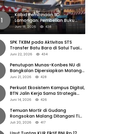
Kabid Pembinaan SD
1
Lamongan: Pembelian Buku
Pendamping Tidak Boleh
Juni 18, 2026
438
Dipaksakan
SPK TKBM pada Aktivitas STS
Transfer Batu Bara di Satui Tuai
Sorotan
Juni 22, 2026
434
Penutupan Munas-Konbes NU di
Bangkalan Dipersiapkan Matang,
Gus Ipul Turun Tangan
Juni 21, 2026
428
Perkuat Ekosistem Kampus Digital,
BTN Jalin Kerja Sama Strategis
dengan UNAIR
Juni 14, 2026
426
Temuan Mortir di Gudang
Rongsokan Malang Ditangani Tim
Gegana Polda Jatim
Juli 20, 2026
417
Usut Tuntas KUR Fiktif BNI Rp 12