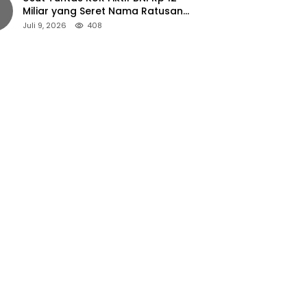
Miliar yang Seret Nama Ratusan
Petani Jember
Juli 9, 2026
408