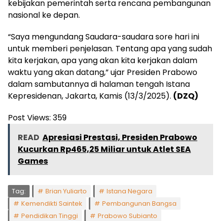
kebijakan pemerintah serta rencana pembangunan
nasional ke depan.
“Saya mengundang Saudara-saudara sore hari ini
untuk memberi penjelasan. Tentang apa yang sudah
kita kerjakan, apa yang akan kita kerjakan dalam
waktu yang akan datang,” ujar Presiden Prabowo
dalam sambutannya di halaman tengah Istana
Kepresidenan, Jakarta, Kamis (13/3/2025).
(DZQ)
Post Views:
359
READ
Apresiasi Prestasi, Presiden Prabowo
Kucurkan Rp465,25 Miliar untuk Atlet SEA
Games
Tag:
Brian Yuliarto
Istana Negara
Kemendikti Saintek
Pembangunan Bangsa
Pendidikan Tinggi
Prabowo Subianto