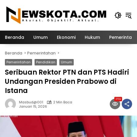
Langsung
ke
konten
Beranda
Umum
Ekonomi
Hukum
Pemerintah
Beranda
Pemerintahan
Pemerintahan
Pendidikan
Umum
Seribuan Rektor PTN dan PTS Hadiri
Undangan Presiden Prabowo di
Istana
359
Masbud@001
2 Min Baca
Januari 15, 2026