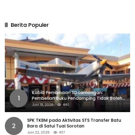
Berita Populer
Kabid Pembinaan SD Lamongan:
1
Pembelian Buku Pendamping Tidak Boleh
Dipaksakan
Juni 18, 2026
440
SPK TKBM pada Aktivitas STS Transfer Batu
2
Bara di Satui Tuai Sorotan
Juni 22, 2026
437