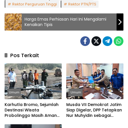
Rektor Perguruan Tinggi
Rektor PTN/PTS
Harga Emas Perhiasan Hari Ini Mengalami
Kenaikan Tipis
Pos Terkait
Umum
Umum
Karhutla Bromo, Sejumlah
Musda VII Demokrat Jatim
Destinasi Wisata
Siap Digelar, DPP Tetapkan
Probolinggo Masih Aman
Nur Muhyidin sebagai
Dikunjungi
Ketua OC