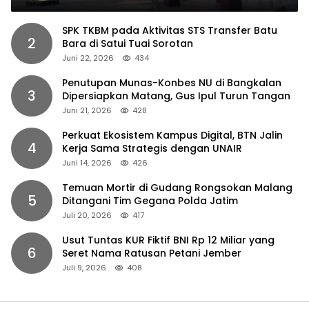
SPK TKBM pada Aktivitas STS Transfer Batu
2
Bara di Satui Tuai Sorotan
Juni 22, 2026
434
Penutupan Munas-Konbes NU di Bangkalan
3
Dipersiapkan Matang, Gus Ipul Turun Tangan
Juni 21, 2026
428
Perkuat Ekosistem Kampus Digital, BTN Jalin
4
Kerja Sama Strategis dengan UNAIR
Juni 14, 2026
426
Temuan Mortir di Gudang Rongsokan Malang
5
Ditangani Tim Gegana Polda Jatim
Juli 20, 2026
417
Usut Tuntas KUR Fiktif BNI Rp 12 Miliar yang
6
Seret Nama Ratusan Petani Jember
Juli 9, 2026
408