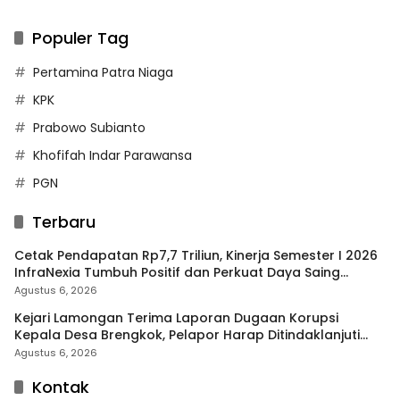
Populer Tag
Pertamina Patra Niaga
KPK
Prabowo Subianto
Khofifah Indar Parawansa
PGN
Terbaru
Cetak Pendapatan Rp7,7 Triliun, Kinerja Semester I 2026
InfraNexia Tumbuh Positif dan Perkuat Daya Saing
Industri Digital
Agustus 6, 2026
Kejari Lamongan Terima Laporan Dugaan Korupsi
Kepala Desa Brengkok, Pelapor Harap Ditindaklanjuti
Secara Profesional
Agustus 6, 2026
Kontak