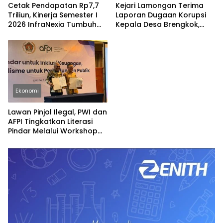
Cetak Pendapatan Rp7,7
Kejari Lamongan Terima
Triliun, Kinerja Semester I
Laporan Dugaan Korupsi
2026 InfraNexia Tumbuh
Kepala Desa Brengkok,
Positif dan Perkuat Daya
Pelapor Harap
Saing Industri Digital
Ditindaklanjuti Secara
Profesional
Ekonomi
Lawan Pinjol Ilegal, PWI dan
AFPI Tingkatkan Literasi
Pindar Melalui Workshop
Jurnalistik