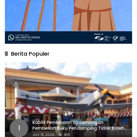
Berita Populer
Kabid Pembinaan SD Lamongan:
1
Pembelian Buku Pendamping Tidak Boleh
Dipaksakan
Juni 18, 2026
438