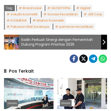
Tag:
Brand Lokal
GLOW7OPIA
Idgitaf
industri kosmetik
Inovasi Kecantikan
J99 Corp
KOSMESIA
Maklon Kosmetik
Pakuwon Mall Surabaya
pameran kecantikan
Kadin Perkuat Sinergi dengan Pemerintah
Dukung Program Prioritas 2026
Pos Terkait
Umum
Umum