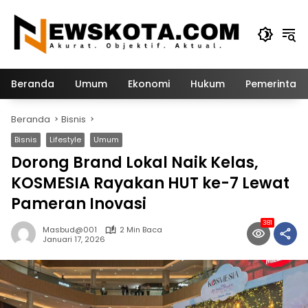
Langsung
ke
konten
Beranda
Umum
Ekonomi
Hukum
Pemerintah
Beranda
Bisnis
Bisnis
Lifestyle
Umum
Dorong Brand Lokal Naik Kelas,
KOSMESIA Rayakan HUT ke-7 Lewat
Pameran Inovasi
381
Masbud@001
2 Min Baca
Januari 17, 2026