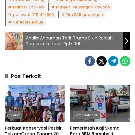
Maros Pangkep
Mayjen TNI Bangun Nawoko
pesawat ATR 42-500
Tim SAR gabungan
Vertical Rescue
Analis: Ancaman Tarif Trump Bikin Rupiah
Terpuruk ke Level Rp17.000
Pos Terkait
Umum
Pemerintahan
Perkuat Konservasi Pesisir,
Pemerintah Kaji Skema
TelkomGroup Tanam 20
Baru BBM Bersubsidi,