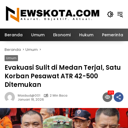
Langsung
ke
konten
Beranda
Umum
Ekonomi
Hukum
Pemerintah
Beranda
Umum
Umum
Evakuasi Sulit di Medan Terjal, Satu
Korban Pesawat ATR 42-500
Ditemukan
225
Masbud@001
2 Min Baca
Januari 18, 2026