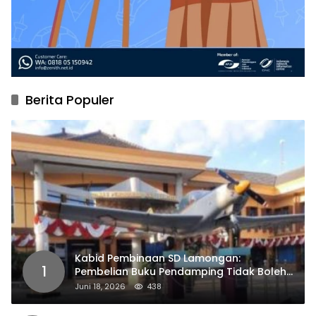
Berita Populer
Kabid Pembinaan SD Lamongan:
1
Pembelian Buku Pendamping Tidak Boleh
Dipaksakan
Juni 18, 2026
438