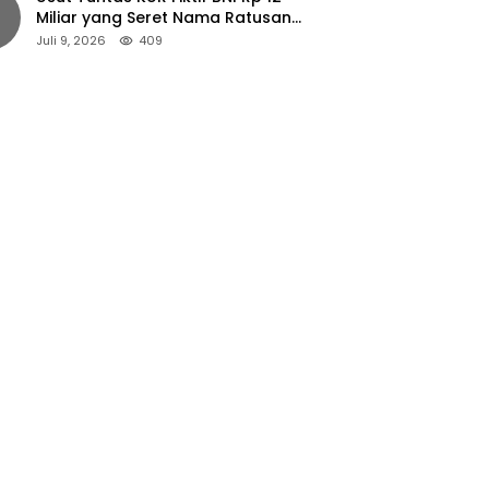
Miliar yang Seret Nama Ratusan
Petani Jember
Juli 9, 2026
409