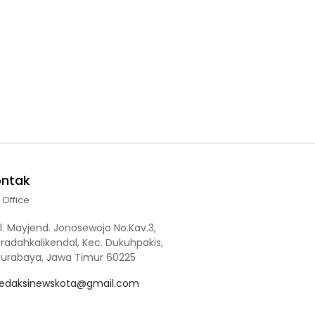
ontak
l Office
l. Mayjend. Jonosewojo No.Kav.3,
radahkalikendal, Kec. Dukuhpakis,
Surabaya, Jawa Timur 60225
redaksinewskota@gmail.com