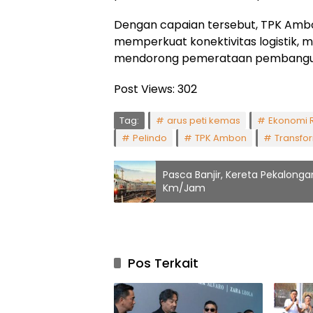
Dengan capaian tersebut, TPK Ambon
memperkuat konektivitas logistik, m
mendorong pemerataan pembanguna
Post Views:
302
Tag:
arus peti kemas
Ekonomi 
Pelindo
TPK Ambon
Transfo
Pasca Banjir, Kereta Pekalong
Km/Jam
Pos Terkait