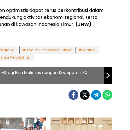
 optimistis dapat terus berkontribusi dalam
endukung aktivitas ekonomi regional, serta
n di kawasan Indonesia Timur.
(JNW)
Regional
Logistik Indonesia Timur
Maluku
rmasi Pelabuhan.
an-Sragi Bisa Melintas dengan Kecepatan 30