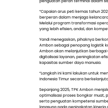
penguatan peran terminal dalam sist
“Capaian arus peti kemas tahun 2
berperan dalam menjaga kelancaran a
Melalui program transformasi oper
yang lebih efisien, andal, dan kompetit
Yandi menegaskan, pihaknya berko
Ambon sebagai penopang logistik ka
Ambon akan melanjutkan berbagai u
digitalisasi layanan, peningkatan e
kapasitas sumber daya manusia.
“Langkah ini kami lakukan untuk me
Indonesia Timur secara berkelanjut
Sepanjang 2025, TPK Ambon menja
optimalisasi proses bongkar muat, 
serta penguatan kompetensi sumbe
langsung pada peningkatan kinerja o