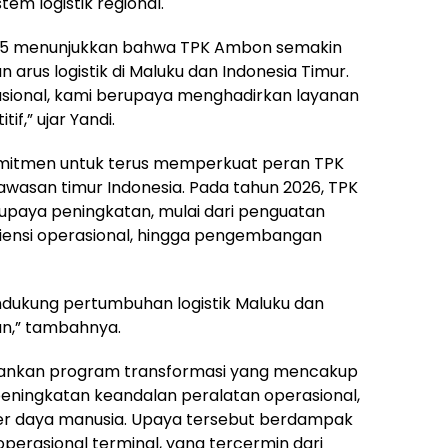
em logistik regional.
025 menunjukkan bahwa TPK Ambon semakin
rus logistik di Maluku dan Indonesia Timur.
asional, kami berupaya menghadirkan layanan
if,” ujar Yandi.
mitmen untuk terus memperkuat peran TPK
wasan timur Indonesia. Pada tahun 2026, TPK
paya peningkatan, mulai dari penguatan
fisiensi operasional, hingga pengembangan
ndukung pertumbuhan logistik Maluku dan
an,” tambahnya.
lankan program transformasi yang mencakup
peningkatan keandalan peralatan operasional,
r daya manusia. Upaya tersebut berdampak
perasional terminal, yang tercermin dari