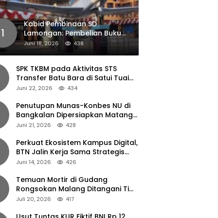
Kabid Pembinaan SD
1
Lamongan: Pembelian Buku
Pendamping Tidak Boleh
Juni 18, 2026
438
Dipaksakan
SPK TKBM pada Aktivitas STS
Transfer Batu Bara di Satui Tuai
Sorotan
Juni 22, 2026
434
Penutupan Munas-Konbes NU di
Bangkalan Dipersiapkan Matang,
Gus Ipul Turun Tangan
Juni 21, 2026
428
Perkuat Ekosistem Kampus Digital,
BTN Jalin Kerja Sama Strategis
dengan UNAIR
Juni 14, 2026
426
Temuan Mortir di Gudang
Rongsokan Malang Ditangani Tim
Gegana Polda Jatim
Juli 20, 2026
417
Usut Tuntas KUR Fiktif BNI Rp 12