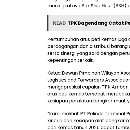
meningkatnya Box Ship Hour (BSH) d
READ
TPK Bagendang Catat Pe
Pertumbuhan arus peti kemas juga d
perdagangan dan distribusi barang di
serta sinergi yang solid dengan p
kepentingan terkait.
Ketua Dewan Pimpinan Wilayah Asosi
Logistics and Forwarders Association 
mengapresiasi capaian TPK Ambon s
arus peti kemas tersebut merupakan 
kesiapan peralatan bongkar muat ya
“Kami melihat PT Pelindo Terminal
kinerja dan kesiapan alat bongkar m
peti kemas tahun 2025 dapat tumbuh po