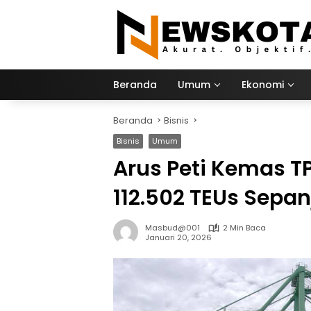
Langsung
ke
konten
Beranda
Umum
Ekonomi
Beranda
Bisnis
Bisnis
Umum
Arus Peti Kemas T
112.502 TEUs Sepa
Masbud@001
2 Min Baca
Januari 20, 2026