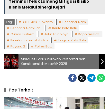
Terminal Teluk Lamong Mitigasi Risiko
Bisnis Melalui Sinergi Kejari
Tag:
AKBP Aris Purwanto
Bencana Alam
Bencana Alam Batu.
Berita Kota Batu
Cuaca Ekstrem
Jalur Trunojoyo
Kapolres Batu
Keselamatan Lalu Lintas
longsor Kota Batu
Payung 2
Polres Batu
Marquez Fokus Pulihkan Performa dan
Konsistensi di MotoGP 2026
Pos Terkait