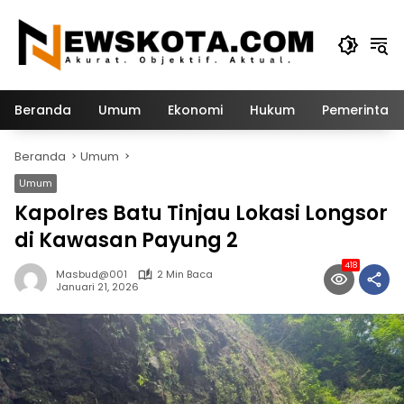
Langsung
ke
konten
Beranda
Umum
Ekonomi
Hukum
Pemerintah
Beranda
Umum
Umum
Kapolres Batu Tinjau Lokasi Longsor
di Kawasan Payung 2
418
Masbud@001
2 Min Baca
Januari 21, 2026