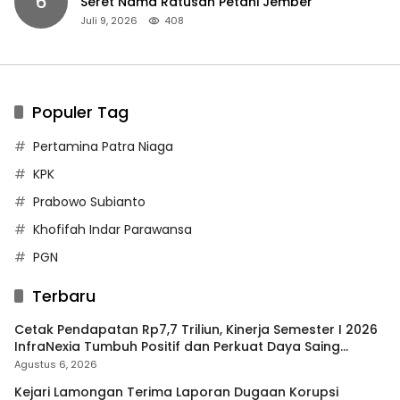
6
Seret Nama Ratusan Petani Jember
Juli 9, 2026
408
Populer Tag
Pertamina Patra Niaga
KPK
Prabowo Subianto
Khofifah Indar Parawansa
PGN
Terbaru
Cetak Pendapatan Rp7,7 Triliun, Kinerja Semester I 2026
InfraNexia Tumbuh Positif dan Perkuat Daya Saing
Industri Digital
Agustus 6, 2026
Kejari Lamongan Terima Laporan Dugaan Korupsi