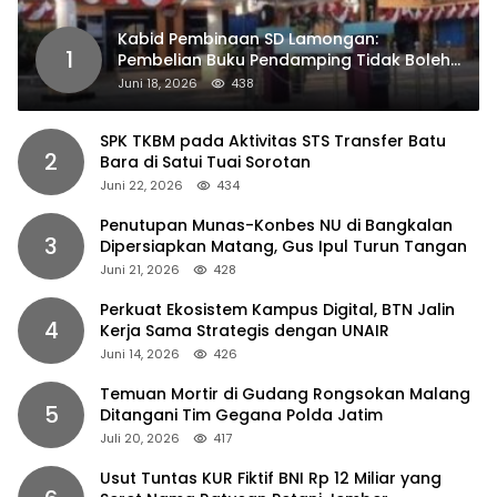
Kabid Pembinaan SD Lamongan:
1
Pembelian Buku Pendamping Tidak Boleh
Dipaksakan
Juni 18, 2026
438
SPK TKBM pada Aktivitas STS Transfer Batu
2
Bara di Satui Tuai Sorotan
Juni 22, 2026
434
Penutupan Munas-Konbes NU di Bangkalan
3
Dipersiapkan Matang, Gus Ipul Turun Tangan
Juni 21, 2026
428
Perkuat Ekosistem Kampus Digital, BTN Jalin
4
Kerja Sama Strategis dengan UNAIR
Juni 14, 2026
426
Temuan Mortir di Gudang Rongsokan Malang
5
Ditangani Tim Gegana Polda Jatim
Juli 20, 2026
417
Usut Tuntas KUR Fiktif BNI Rp 12 Miliar yang