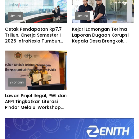
Umum
Umum
Cetak Pendapatan Rp7,7
Kejari Lamongan Terima
Triliun, Kinerja Semester I
Laporan Dugaan Korupsi
2026 InfraNexia Tumbuh
Kepala Desa Brengkok,
Positif dan Perkuat Daya
Pelapor Harap
Saing Industri Digital
Ditindaklanjuti Secara
Profesional
Ekonomi
Lawan Pinjol Ilegal, PWI dan
AFPI Tingkatkan Literasi
Pindar Melalui Workshop
Jurnalistik