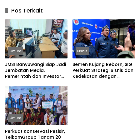
Pos Terkait
Umum
Bisnis
JMSI Banyuwangi Siap Jadi
Semen Kujang Reborn, SIG
Jembatan Media,
Perkuat Strategi Bisnis dan
Pemerintah dan Investor
Kedekatan dengan
Bangun Ekonomi Daerah
Masyarakat Jabar
Umum
Perkuat Konservasi Pesisir,
TelkomGroup Tanam 20