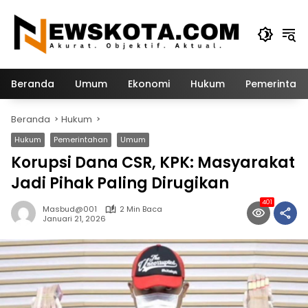
Langsung
ke
konten
Beranda
Umum
Ekonomi
Hukum
Pemerintah
Beranda
Hukum
Hukum
Pemerintahan
Umum
Korupsi Dana CSR, KPK: Masyarakat
Jadi Pihak Paling Dirugikan
401
Masbud@001
2 Min Baca
Januari 21, 2026