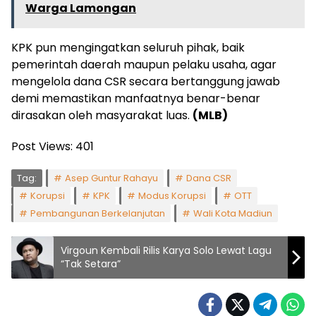
Warga Lamongan
KPK pun mengingatkan seluruh pihak, baik
pemerintah daerah maupun pelaku usaha, agar
mengelola dana CSR secara bertanggung jawab
demi memastikan manfaatnya benar-benar
dirasakan oleh masyarakat luas.
(MLB)
Post Views:
401
Tag:
Asep Guntur Rahayu
Dana CSR
Korupsi
KPK
Modus Korupsi
OTT
Pembangunan Berkelanjutan
Wali Kota Madiun
Virgoun Kembali Rilis Karya Solo Lewat Lagu
“Tak Setara”