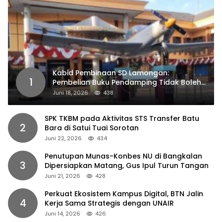
Kabid Pembinaan SD Lamongan:
1
Pembelian Buku Pendamping Tidak Boleh
Dipaksakan
Juni 18, 2026
438
SPK TKBM pada Aktivitas STS Transfer Batu
2
Bara di Satui Tuai Sorotan
Juni 22, 2026
434
Penutupan Munas-Konbes NU di Bangkalan
3
Dipersiapkan Matang, Gus Ipul Turun Tangan
Juni 21, 2026
428
Perkuat Ekosistem Kampus Digital, BTN Jalin
4
Kerja Sama Strategis dengan UNAIR
Juni 14, 2026
426