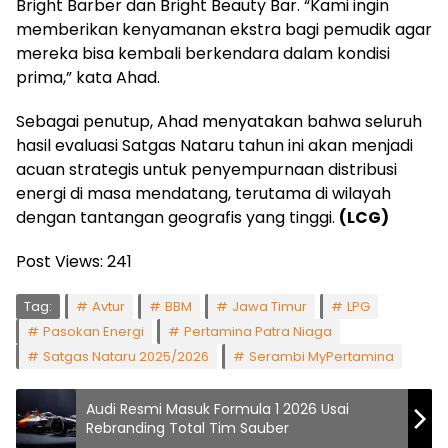
Bright Barber dan Bright Beauty Bar. “Kami ingin
memberikan kenyamanan ekstra bagi pemudik agar
mereka bisa kembali berkendara dalam kondisi
prima,” kata Ahad.
Sebagai penutup, Ahad menyatakan bahwa seluruh
hasil evaluasi Satgas Nataru tahun ini akan menjadi
acuan strategis untuk penyempurnaan distribusi
energi di masa mendatang, terutama di wilayah
dengan tantangan geografis yang tinggi.
(LCG)
Post Views:
241
Tag:
Avtur
BBM
Jawa Timur
LPG
Pasokan Energi
Pertamina Patra Niaga
Satgas Nataru 2025/2026
Serambi MyPertamina
Audi Resmi Masuk Formula 1 2026 Usai
Rebranding Total Tim Sauber