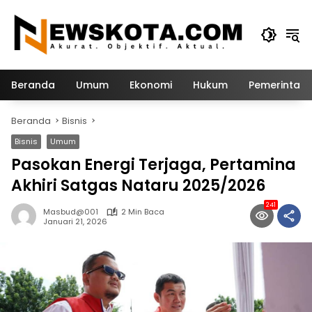
Langsung
ke
konten
Beranda
Umum
Ekonomi
Hukum
Pemerintah
Beranda
Bisnis
Bisnis
Umum
Pasokan Energi Terjaga, Pertamina
Akhiri Satgas Nataru 2025/2026
241
Masbud@001
2 Min Baca
Januari 21, 2026