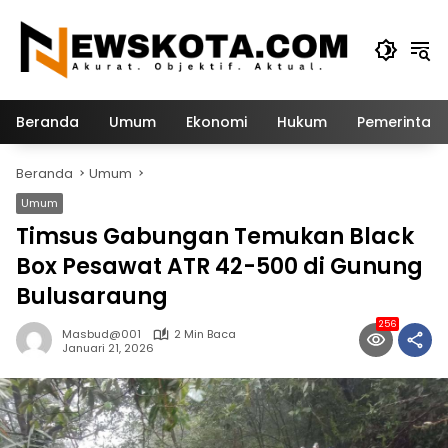
Langsung
ke
konten
Beranda
Umum
Ekonomi
Hukum
Pemerintah
Beranda
Umum
Umum
Timsus Gabungan Temukan Black
Box Pesawat ATR 42-500 di Gunung
Bulusaraung
256
Masbud@001
2 Min Baca
Januari 21, 2026