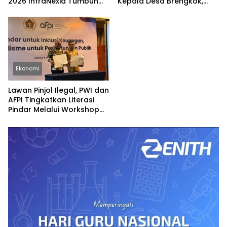
2026 InfraNexia Tumbuh
Kepala Desa Brengkok,
Positif dan Perkuat Daya
Pelapor Harap
Saing Industri Digital
Ditindaklanjuti Secara
Profesional
Ekonomi
Lawan Pinjol Ilegal, PWI dan
AFPI Tingkatkan Literasi
Pindar Melalui Workshop
Jurnalistik