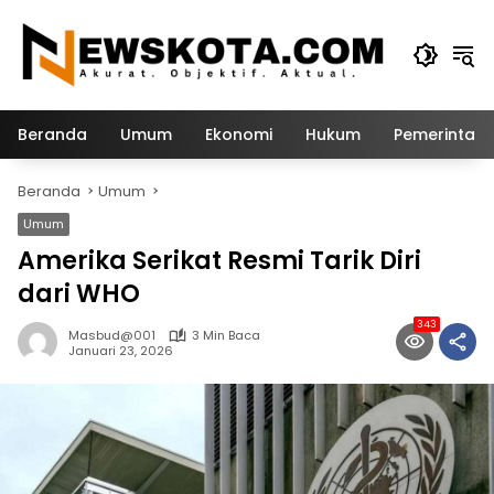
Langsung
ke
konten
Beranda
Umum
Ekonomi
Hukum
Pemerintah
Beranda
Umum
Umum
Amerika Serikat Resmi Tarik Diri
dari WHO
343
Masbud@001
3 Min Baca
Januari 23, 2026