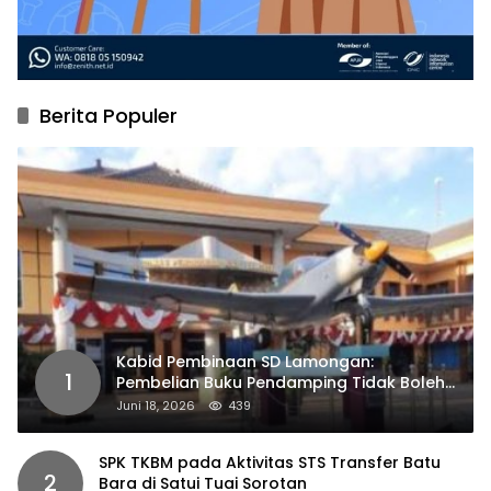
Berita Populer
Kabid Pembinaan SD Lamongan:
1
Pembelian Buku Pendamping Tidak Boleh
Dipaksakan
Juni 18, 2026
439
SPK TKBM pada Aktivitas STS Transfer Batu
2
Bara di Satui Tuai Sorotan