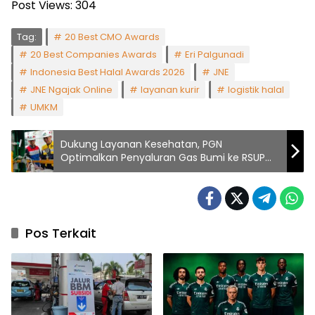
Post Views:
304
Tag:
20 Best CMO Awards
20 Best Companies Awards
Eri Palgunadi
Indonesia Best Halal Awards 2026
JNE
JNE Ngajak Online
layanan kurir
logistik halal
UMKM
Dukung Layanan Kesehatan, PGN
Optimalkan Penyaluran Gas Bumi ke RSUP
Dr. Sardjito
Pos Terkait