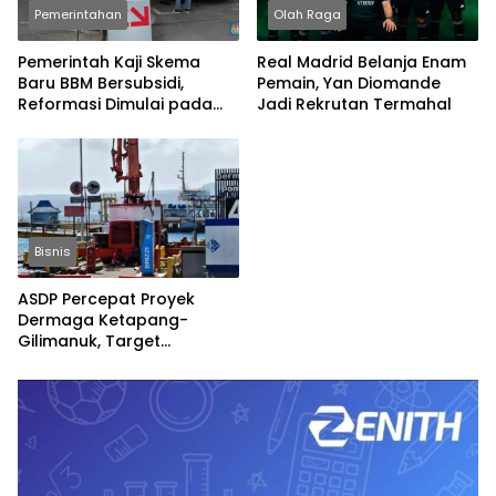
Pemerintahan
Olah Raga
Pemerintah Kaji Skema
Real Madrid Belanja Enam
Baru BBM Bersubsidi,
Pemain, Yan Diomande
Reformasi Dimulai pada
Jadi Rekrutan Termahal
2027
Bisnis
ASDP Percepat Proyek
Dermaga Ketapang-
Gilimanuk, Target
Rampung Jelang Nataru
dan Lebaran