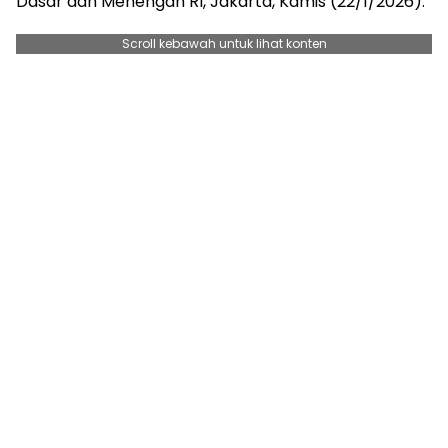
Dasar dan Menengah RI, Jakarta, Kamis (22/1/2026).
Scroll kebawah untuk lihat konten