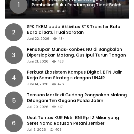
1
Pembelian Buku Pendamping Tidak Boleh
Dipaksakan
Juni 18, 2026
438
SPK TKBM pada Aktivitas STS Transfer Batu
2
Bara di Satui Tuai Sorotan
Juni 22, 2026
434
Penutupan Munas-Konbes NU di Bangkalan
3
Dipersiapkan Matang, Gus Ipul Turun Tangan
Juni 21, 2026
428
Perkuat Ekosistem Kampus Digital, BTN Jalin
4
Kerja Sama Strategis dengan UNAIR
Juni 14, 2026
426
Temuan Mortir di Gudang Rongsokan Malang
5
Ditangani Tim Gegana Polda Jatim
Juli 20, 2026
417
Usut Tuntas KUR Fiktif BNI Rp 12 Miliar yang
6
Seret Nama Ratusan Petani Jember
Juli 9, 2026
408