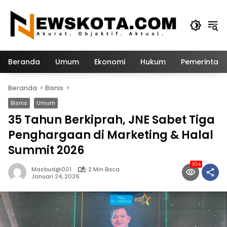
Langsung
ke
konten
Beranda
Umum
Ekonomi
Hukum
Pemerintah
Beranda
Bisnis
Bisnis
Umum
35 Tahun Berkiprah, JNE Sabet Tiga
Penghargaan di Marketing & Halal
Summit 2026
304
Masbud@001
2 Min Baca
Januari 24, 2026